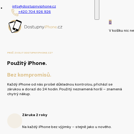
info@dostupnyiphone.cz
+420 704 926 926
0
V košíku nic ne
PROČ ZVOLIT DOSTUPNYIPHONE.CZ?
Použitý iPhone.
Bez kompromisů.
Každý iPhone od nás prošel důkladnou kontrolou, přichází se
zárukou a dorazí do 24 hodin. Použitý neznamená horší – znamená
chytrý nákup.
Záruka 2 roky
Na každý iPhone bez výjimky – stejně jako u nového.