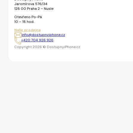
Jaromírova 576/34
128 00 Praha 2 – Nusle
Otevřeno Po-Pá
10 – 18 hod.
Naše prodejna
info@dostupnyiphone.cz
+420 704 926 926
Copyright 2026 © DostupnyiPhone.cz