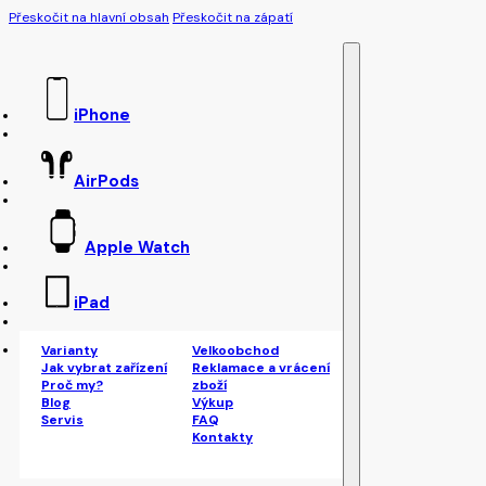
Přeskočit na hlavní obsah
Přeskočit na zápatí
iPhone
AirPods
Apple Watch
iPad
Varianty
Velkoobchod
Jak vybrat zařízení
Reklamace a vrácení
Proč my?
zboží
Blog
Výkup
Servis
FAQ
Kontakty