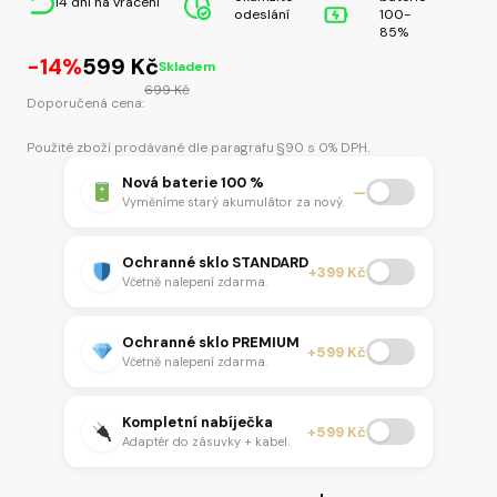
14 dní na vrácení
odeslání
100-
85%
Původní
Aktuální
-14%
599
Kč
Skladem
cena
cena
699
Kč
Doporučená cena:
byla:
je:
699 Kč.
599 Kč.
Použité zboží prodávané dle paragrafu §90 s 0% DPH.
Nová baterie 100 %
—
Vyměníme starý akumulátor za nový.
Ochranné sklo STANDARD
+399 Kč
Včetně nalepení zdarma.
Ochranné sklo PREMIUM
+599 Kč
Včetně nalepení zdarma.
Kompletní nabíječka
+599 Kč
Adaptér do zásuvky + kabel.
Ochranné