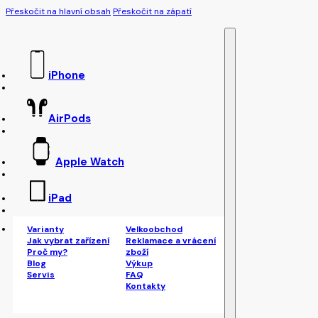
Přeskočit na hlavní obsah
Přeskočit na zápatí
iPhone
AirPods
Apple Watch
iPad
Varianty
Velkoobchod
Jak vybrat zařízení
Reklamace a vrácení
Proč my?
zboží
Blog
Výkup
Servis
FAQ
Kontakty