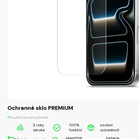
Ochranné sklo PREMIUM
Použitý, šetrný k přírodě
2 roky
100%
osobní
záruka
funkční
vyzvednutí
okamžité
baterie