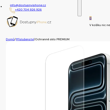
info@dostupnyiphone.cz
+420 704 926 926
0
V košíku nic ne
Domů
/
Příslušenství
/
Ochranné sklo PREMIUM