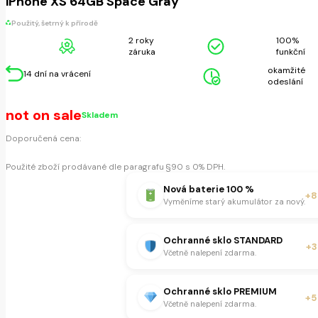
iPhone XS 64GB Space Gray
Použitý, šetrný k přírodě
2 roky
100%
záruka
funkční
okamžité
14 dní na vrácení
odeslání
not on sale
Skladem
Doporučená cena:
Použité zboží prodávané dle paragrafu §90 s 0% DPH.
Nová baterie 100 %
+8
Vyměníme starý akumulátor za nový.
Ochranné sklo STANDARD
+3
Včetně nalepení zdarma.
Ochranné sklo PREMIUM
+5
Včetně nalepení zdarma.