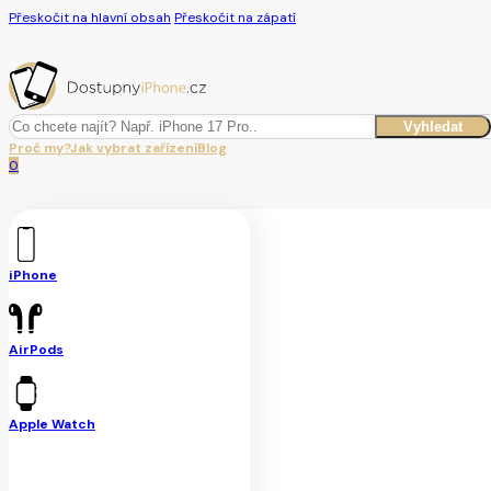
Přeskočit na hlavní obsah
Přeskočit na zápatí
Hledat
Vyhledat
Proč my?
Jak vybrat zařízení
Blog
0
iPhone
AirPods
Apple Watch