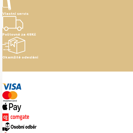
Vlastní servis
Poštovné za 49Kč
Okamžité odeslání