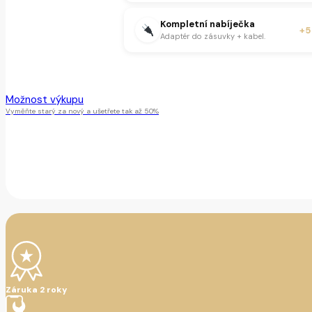
Kompletní nabíječka
+5
Adaptér do zásuvky + kabel.
Tento produkt je momentálně nedostupný.
Možnost výkupu
Vyměňte starý za nový a ušetřete tak až 50%
Záruka 2 roky