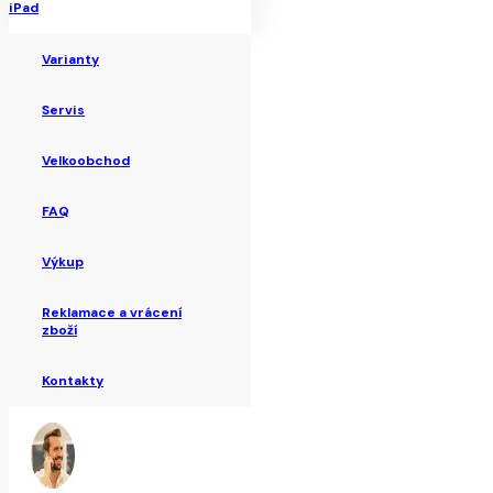
iPad
Varianty
Servis
Velkoobchod
FAQ
Výkup
Reklamace a vrácení
zboží
Kontakty