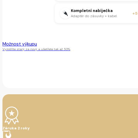
Kompletní nabíječka
+5
Adaptér do zásuvky + kabel.
Tento produkt je momentálně nedostupný.
Možnost výkupu
Vyměňte starý za nový a ušetřete tak až 50%
Záruka 2 roky