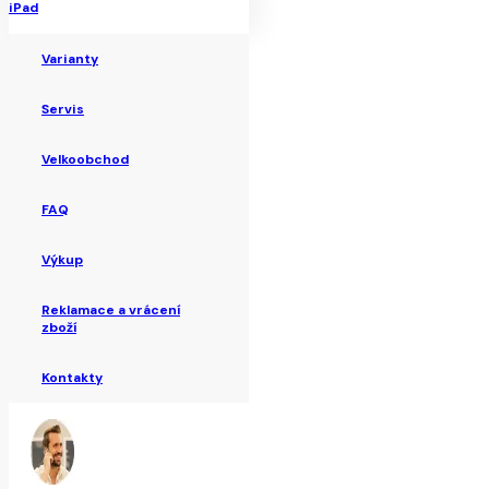
iPad
Varianty
Servis
Velkoobchod
FAQ
Výkup
Reklamace a vrácení
zboží
Kontakty