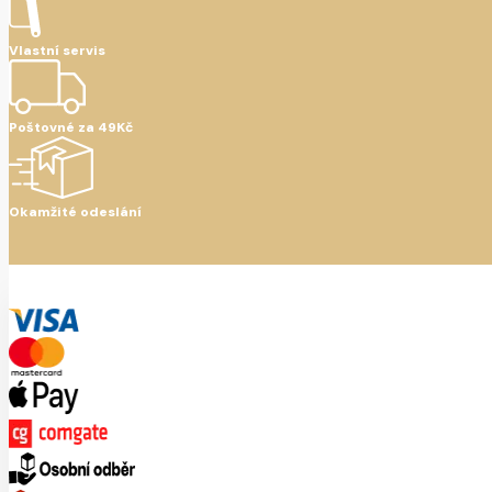
Vlastní servis
Poštovné za 49Kč
Okamžité odeslání