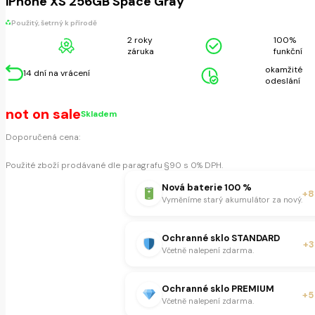
iPhone XS 256GB Space Gray
Použitý, šetrný k přírodě
2 roky
100%
záruka
funkční
okamžité
14 dní na vrácení
odeslání
not on sale
Skladem
Doporučená cena:
Použité zboží prodávané dle paragrafu §90 s 0% DPH.
Nová baterie 100 %
+8
Vyměníme starý akumulátor za nový.
Ochranné sklo STANDARD
+3
Včetně nalepení zdarma.
Ochranné sklo PREMIUM
+5
Včetně nalepení zdarma.