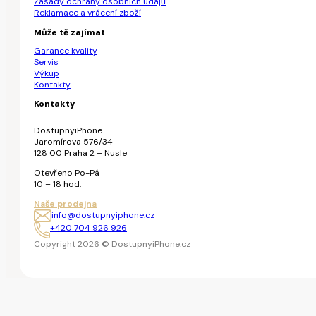
Zásady ochrany osobních údajů
Reklamace a vrácení zboží
Může tě zajímat
Garance kvality
Servis
Výkup
Kontakty
Kontakty
DostupnyiPhone
Jaromírova 576/34
128 00 Praha 2 – Nusle
Otevřeno Po-Pá
10 – 18 hod.
Naše prodejna
info@dostupnyiphone.cz
+420 704 926 926
Copyright 2026 © DostupnyiPhone.cz