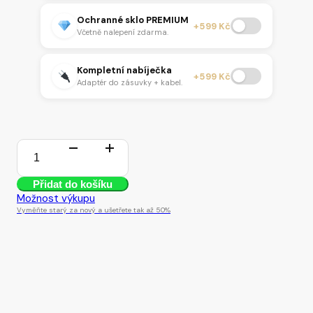
Ochranné sklo PREMIUM
+599 Kč
Včetně nalepení zdarma.
Kompletní nabíječka
+599 Kč
Adaptér do zásuvky + kabel.
2 skladem
iPhone
SE
Přidat do košíku
3
64GB
Možnost výkupu
2022
Vyměňte starý za nový a ušetřete tak až 50%
Red
množství