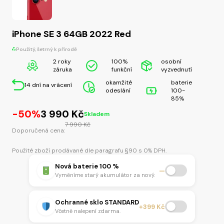
iPhone SE 3 64GB 2022 Red
Použitý, šetrný k přírodě
2 roky
100%
osobní
záruka
funkční
vyzvednutí
okamžité
baterie
14 dní na vrácení
odeslání
100-
85%
Původní
Aktuální
-50%
3 990
Kč
Skladem
cena
cena
7 990
Kč
Doporučená cena:
byla:
je:
7
3
Použité zboží prodávané dle paragrafu §90 s 0% DPH.
990 Kč.
990 Kč.
Nová baterie 100 %
—
Vyměníme starý akumulátor za nový.
Ochranné sklo STANDARD
+399 Kč
Včetně nalepení zdarma.