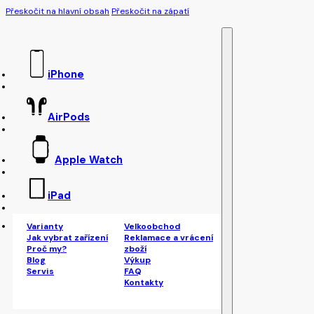
Přeskočit na hlavní obsah
Přeskočit na zápatí
iPhone
AirPods
Apple Watch
iPad
Varianty
Velkoobchod
Jak vybrat zařízení
Reklamace a vrácení
Proč my?
zboží
Blog
Výkup
Servis
FAQ
Kontakty