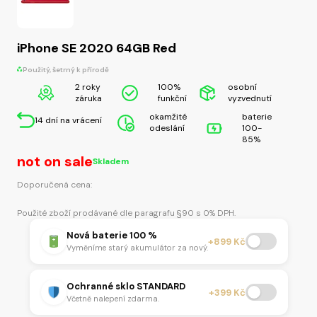
iPhone SE 2020 64GB Red
Použitý, šetrný k přírodě
2 roky
100%
osobní
záruka
funkční
vyzvednutí
okamžité
baterie
14 dní na vrácení
odeslání
100-
85%
not on sale
Skladem
Doporučená cena:
Použité zboží prodávané dle paragrafu §90 s 0% DPH.
Nová baterie 100 %
+899 Kč
Vyměníme starý akumulátor za nový.
Ochranné sklo STANDARD
+399 Kč
Včetně nalepení zdarma.