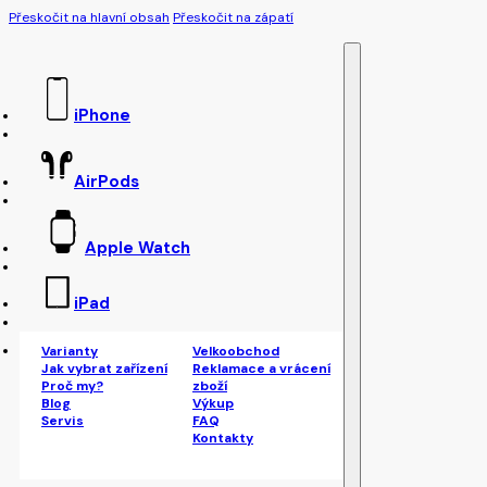
Přeskočit na hlavní obsah
Přeskočit na zápatí
iPhone
AirPods
Apple Watch
iPad
Varianty
Velkoobchod
Jak vybrat zařízení
Reklamace a vrácení
Proč my?
zboží
Blog
Výkup
Servis
FAQ
Kontakty