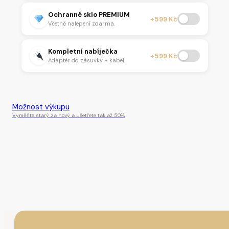
Ochranné sklo PREMIUM
+599 Kč
Včetně nalepení zdarma.
Kompletní nabíječka
+599 Kč
Adaptér do zásuvky + kabel.
Tento produkt je momentálně nedostupný.
Možnost výkupu
Vyměňte starý za nový a ušetřete tak až 50%