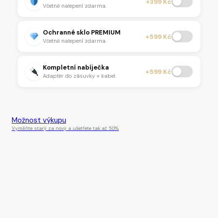
+399 Kč
Včetně nalepení zdarma.
Ochranné sklo PREMIUM
+599 Kč
Včetně nalepení zdarma.
Kompletní nabíječka
+599 Kč
Adaptér do zásuvky + kabel.
Tento produkt je momentálně nedostupný.
Možnost výkupu
Vyměňte starý za nový a ušetřete tak až 50%