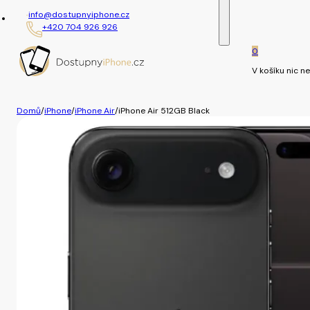
info@dostupnyiphone.cz
+420 704 926 926
0
V košíku nic ne
Domů
/
iPhone
/
iPhone Air
/
iPhone Air 512GB Black