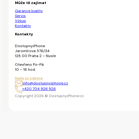
Může tě zajímat
Garance kvality
Servis
Výkup
Kontakty
Kontakty
DostupnyiPhone
Jaromírova 576/34
128 00 Praha 2 – Nusle
Otevřeno Po-Pá
10 – 18 hod.
Naše prodejna
info@dostupnyiphone.cz
+420 704 926 926
Copyright 2026 © DostupnyiPhone.cz