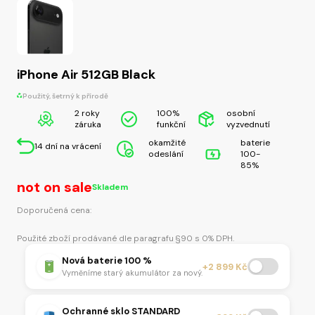
iPhone Air 512GB Black
Použitý, šetrný k přírodě
2 roky
100%
osobní
záruka
funkční
vyzvednutí
okamžité
baterie
14 dní na vrácení
odeslání
100-
85%
not on sale
Skladem
Doporučená cena:
Použité zboží prodávané dle paragrafu §90 s 0% DPH.
Nová baterie 100 %
+2 899 Kč
Vyměníme starý akumulátor za nový.
Ochranné sklo STANDARD