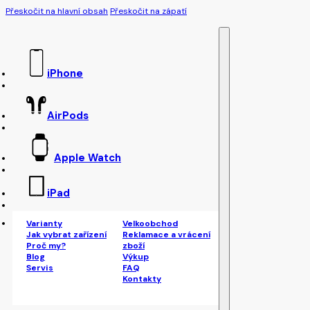
Přeskočit na hlavní obsah
Přeskočit na zápatí
iPhone
AirPods
Apple Watch
iPad
Varianty
Velkoobchod
Jak vybrat zařízení
Reklamace a vrácení
Proč my?
zboží
Blog
Výkup
Servis
FAQ
Kontakty