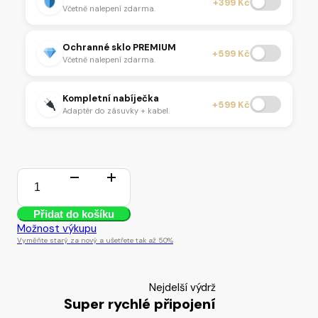
+399 Kč
Včetně nalepení zdarma.
Ochranné sklo PREMIUM
+599 Kč
Včetně nalepení zdarma.
Kompletní nabíječka
+599 Kč
Adaptér do zásuvky + kabel.
2 skladem
iPhone
17
Přidat do košíku
Pro
256GB
Možnost výkupu
Deep
Vyměňte starý za nový a ušetřete tak až 50%
Blue
množství
Nejdelší výdrž
Super rychlé připojení