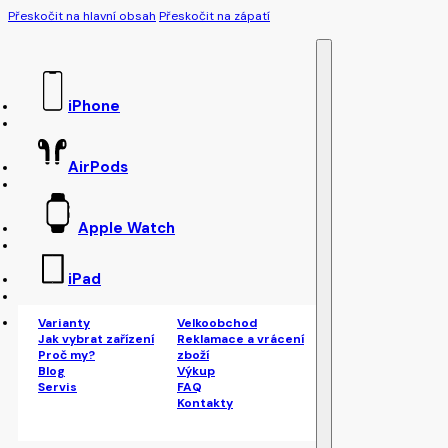
Přeskočit na hlavní obsah
Přeskočit na zápatí
iPhone
AirPods
Apple Watch
iPad
Varianty
Velkoobchod
Jak vybrat zařízení
Reklamace a vrácení
Proč my?
zboží
Blog
Výkup
Servis
FAQ
Kontakty