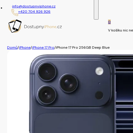
info@dostupnyiphone.cz
+420 704 926 926
0
V košíku nic ne
Domů
/
iPhone
/
iPhone 17 Pro
/
iPhone 17 Pro 256GB Deep Blue