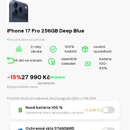
iPhone 17 Pro 256GB Deep Blue
Použitý, šetrný k přírodě
2 roky
100%
osobní
záruka
funkční
vyzvednutí
okamžité
baterie
14 dní na vrácení
odeslání
100-
85%
Původní
Aktuální
-15%
27 990
Kč
Skladem
cena
cena
32 990
Kč
Doporučená cena:
byla:
je:
32
27
Použité zboží prodávané dle paragrafu §90 s 0% DPH.
990 Kč.
990 Kč.
Nová baterie 100 %
+2 899 Kč
Vyměníme starý akumulátor za nový.
Ochranné sklo STANDARD