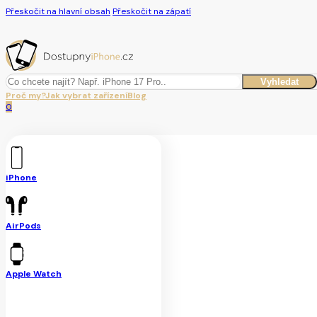
Přeskočit na hlavní obsah
Přeskočit na zápatí
Hledat
Vyhledat
Proč my?
Jak vybrat zařízení
Blog
0
iPhone
AirPods
Apple Watch