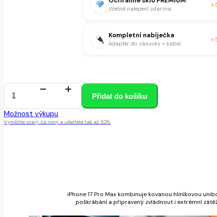
Ochranné sklo PREMIUM
+
Včetně nalepení zdarma.
Kompletní nabíječka
+
Adaptér do zásuvky + kabel.
3 skladem
Přidat do košíku
iPhone
17
Možnost výkupu
Pro
Max
Vyměňte starý za nový a ušetřete tak až 50%
256GB
Orange
množství
iPhone 17 Pro Max kombinuje kovanou hliníkovou unibo
poškrábání a připravený zvládnout i extrémní zátěž