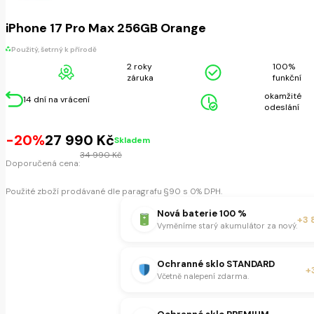
iPhone 17 Pro Max 256GB Orange
Použitý, šetrný k přírodě
2 roky
100%
záruka
funkční
okamžité
14 dní na vrácení
odeslání
Původní
Aktuální
-20%
27 990
Kč
Skladem
cena
cena
34 990
Kč
Doporučená cena:
byla:
je:
34
27
Použité zboží prodávané dle paragrafu §90 s 0% DPH.
990 Kč.
990 Kč.
Nová baterie 100 %
+3 
Vyměníme starý akumulátor za nový.
Ochranné sklo STANDARD
+
Včetně nalepení zdarma.