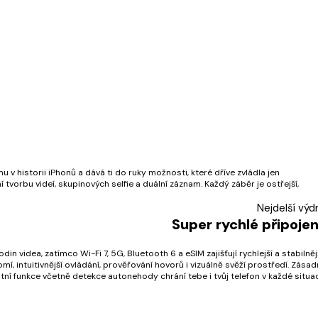
historii iPhonů a dává ti do ruky možnosti, které dříve zvládla jen
tvorbu videí, skupinových selfie a duální záznam. Každý záběr je ostřejší,
Nejdelší výd
Super rychlé připojen
in videa, zatímco Wi-Fi 7, 5G, Bluetooth 6 a eSIM zajišťují rychlejší a stabilněj
í, intuitivnější ovládání, prověřování hovorů i vizuálně svěží prostředí. Zásad
ní funkce včetně detekce autonehody chrání tebe i tvůj telefon v každé situac