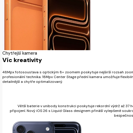
Chytřejší kamera
Víc kreativity
48Mpx fotosoustava s optickým 8× zoomem poskytuje nejširší rozsah zoomu v 
profesionální technika. 18Mpx Center Stage přední kamera umožňuje flexibilní 
detailnější a chytře optimalizovaný.
Větší baterie v unibody konstrukci poskytuje rekordní výdrž až 37 hod
připojení. Nový iOS 26 s Liquid Glass designem přináší vylepšené soukrom
bezpečnost