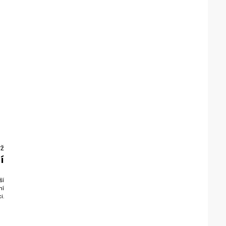
rž
í
ší
ní
i.