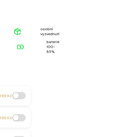
osobní
vyzvednutí
baterie
100-
85%
899 Kč
399 Kč