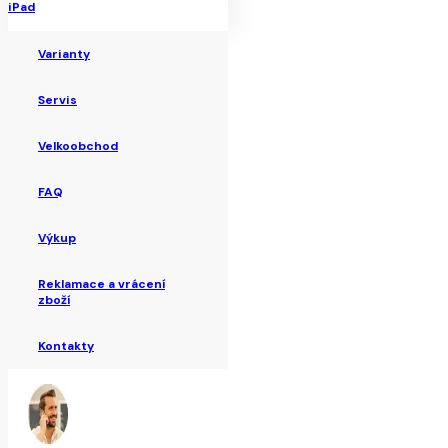
iPad
Varianty
Servis
Velkoobchod
FAQ
Výkup
Reklamace a vrácení
zboží
Kontakty