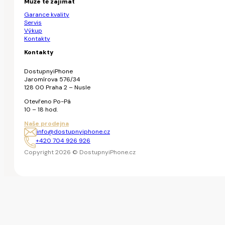
Může tě zajímat
Garance kvality
Servis
Výkup
Kontakty
Kontakty
DostupnyiPhone
Jaromírova 576/34
128 00 Praha 2 – Nusle
Otevřeno Po-Pá
10 – 18 hod.
Naše prodejna
info@dostupnyiphone.cz
+420 704 926 926
Copyright 2026 © DostupnyiPhone.cz