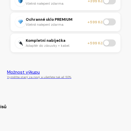
+399 Kč
Včetně nalepení zdarma.
Ochranné sklo PREMIUM
+599 Kč
Včetně nalepení zdarma.
Kompletní nabíječka
+599 Kč
Adaptér do zásuvky + kabel.
Tento produkt je momentálně nedostupný.
Možnost výkupu
Vyměňte starý za nový a ušetřete tak až 50%
isů