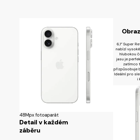
Obraz,
6,1” Super R
nabízí vysoké 
hlubokou č
jasu je perfek
zatímco 
přizpůsobuje b
Ideální pro sle
i
48Mpx fotoaparát
Detail v každém
záběru