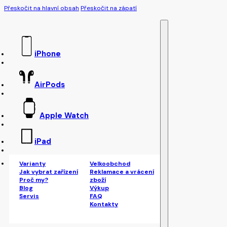
Přeskočit na hlavní obsah
Přeskočit na zápatí
iPhone
AirPods
Apple Watch
iPad
Varianty
Velkoobchod
Jak vybrat zařízení
Reklamace a vrácení
Proč my?
zboží
Blog
Výkup
Servis
FAQ
Kontakty