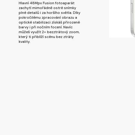
Hlavní 48Mpx Fusion fotoaparát
zachytí mimořádně ostré snímky
plné detailů i za horšího světla. Díky
pokročilému zpracování obrazu a
optické stabilizaci získáš přirozené
barvy i při nočním focení. Navíc
můžeš využít 2× bezztrátový zoom,
který ti přiblíží scénu bez ztráty
kvality.