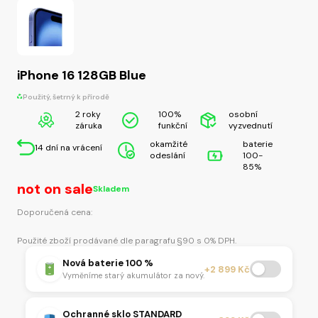
iPhone 16 128GB Blue
Použitý, šetrný k přírodě
2 roky
100%
osobní
záruka
funkční
vyzvednutí
okamžité
baterie
14 dní na vrácení
odeslání
100-
85%
not on sale
Skladem
Doporučená cena:
Použité zboží prodávané dle paragrafu §90 s 0% DPH.
Nová baterie 100 %
+2 899 Kč
Vyměníme starý akumulátor za nový.
Ochranné sklo STANDARD