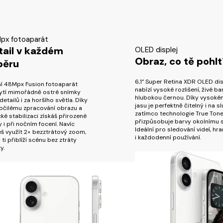
px fotoaparát
tail v každém
OLED displej
Obraz, co tě pohlt
běru
6,1” Super Retina XDR OLED dis
ní 48Mpx Fusion fotoaparát
nabízí vysoké rozlišení, živé ba
ytí mimořádně ostré snímky
hlubokou černou. Díky vysok
detailů i za horšího světla. Díky
jasu je perfektně čitelný i na sl
očilému zpracování obrazu a
zatímco technologie True Ton
ké stabilizaci získáš přirozené
přizpůsobuje barvy okolnímu s
 i při nočním focení. Navíc
Ideální pro sledování videí, hra
š využít 2× bezztrátový zoom,
i každodenní používání.
 ti přiblíží scénu bez ztráty
y.