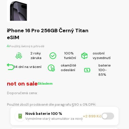
iPhone 16 Pro 256GB Černý Titan
eSIM
Použitý, šetrný k přírodě
2 roky
100%
osobní
záruka
funkční
vyzvednutí
okamžité
baterie
14 dní na vrácení
odeslání
100-
85%
not on sale
Skladem
Doporučená cena:
Použité zboží prodávané dle paragrafu §90 s 0% DPH.
Nová baterie 100 %
+2 899 Kč
Vyměníme starý akumulátor za nový.