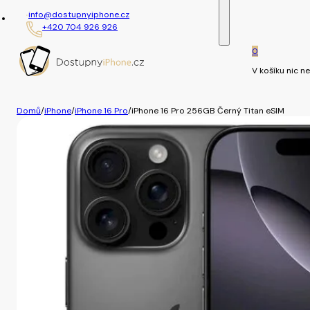
info@dostupnyiphone.cz
+420 704 926 926
0
V košíku nic ne
Domů
/
iPhone
/
iPhone 16 Pro
/
iPhone 16 Pro 256GB Černý Titan eSIM