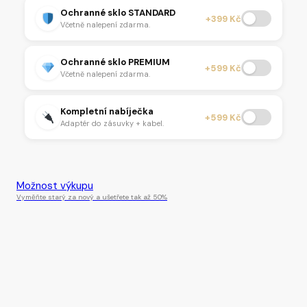
Ochranné sklo STANDARD
+399 Kč
Včetně nalepení zdarma.
Ochranné sklo PREMIUM
+599 Kč
Včetně nalepení zdarma.
Kompletní nabíječka
+599 Kč
Adaptér do zásuvky + kabel.
Tento produkt je momentálně nedostupný.
Možnost výkupu
Vyměňte starý za nový a ušetřete tak až 50%