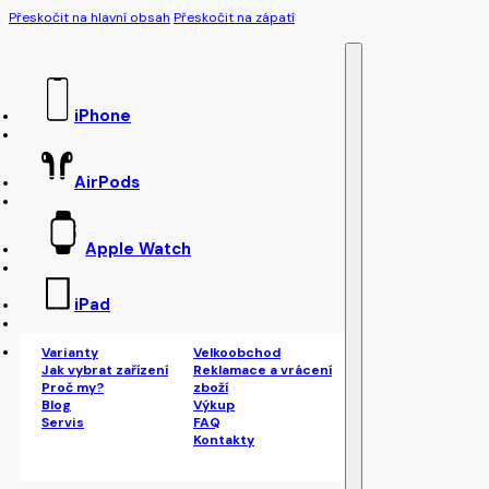
Přeskočit na hlavní obsah
Přeskočit na zápatí
iPhone
AirPods
Apple Watch
iPad
Varianty
Velkoobchod
Jak vybrat zařízení
Reklamace a vrácení
Proč my?
zboží
Blog
Výkup
Servis
FAQ
Kontakty