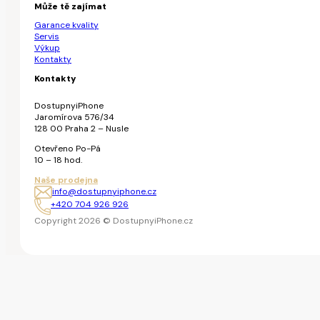
Může tě zajímat
Garance kvality
Servis
Výkup
Kontakty
Kontakty
DostupnyiPhone
Jaromírova 576/34
128 00 Praha 2 – Nusle
Otevřeno Po-Pá
10 – 18 hod.
Naše prodejna
info@dostupnyiphone.cz
+420 704 926 926
Copyright 2026 © DostupnyiPhone.cz