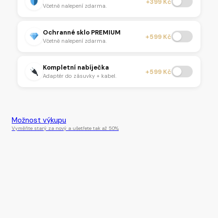
+399 Kč
Včetně nalepení zdarma.
Ochranné sklo PREMIUM
+599 Kč
Včetně nalepení zdarma.
Kompletní nabíječka
+599 Kč
Adaptér do zásuvky + kabel.
Tento produkt je momentálně nedostupný.
Možnost výkupu
Vyměňte starý za nový a ušetřete tak až 50%