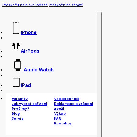
Přeskočit na hlavní obsah
Přeskočit na zápatí
iPhone
AirPods
Apple Watch
iPad
Varianty
Velkoobchod
Jak vybrat zařízení
Reklamace a vrácení
Proč my?
zboží
Blog
Výkup
Servis
FAQ
Kontakty