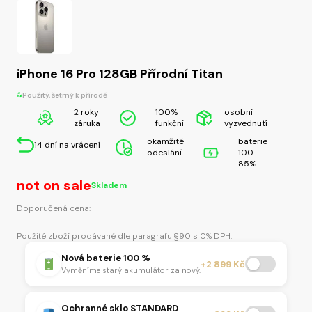
iPhone 16 Pro 128GB Přírodní Titan
Použitý, šetrný k přírodě
2 roky
100%
osobní
záruka
funkční
vyzvednutí
okamžité
baterie
14 dní na vrácení
odeslání
100-
85%
not on sale
Skladem
Doporučená cena:
Použité zboží prodávané dle paragrafu §90 s 0% DPH.
Nová baterie 100 %
+2 899 Kč
Vyměníme starý akumulátor za nový.
Ochranné sklo STANDARD