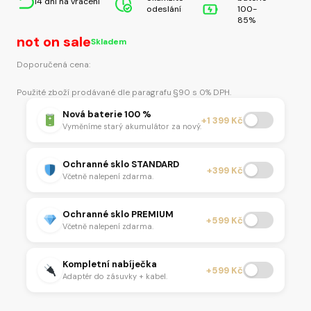
14 dní na vrácení
odeslání
100-
85%
not on sale
Skladem
Doporučená cena:
Použité zboží prodávané dle paragrafu §90 s 0% DPH.
Nová baterie 100 %
+1 399 Kč
Vyměníme starý akumulátor za nový.
Ochranné sklo STANDARD
+399 Kč
Včetně nalepení zdarma.
Ochranné sklo PREMIUM
+599 Kč
Včetně nalepení zdarma.
Kompletní nabíječka
+599 Kč
Adaptér do zásuvky + kabel.