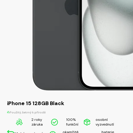
iPhone 15 128GB Black
Použitý, šetrný k přírodě
2 roky
100%
osobní
záruka
funkční
vyzvednutí
okamžité
baterie