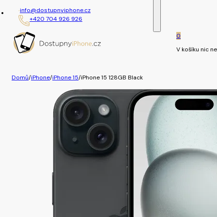
info@dostupnyiphone.cz
+420 704 926 926
0
V košíku nic ne
Domů
/
iPhone
/
iPhone 15
/
iPhone 15 128GB Black