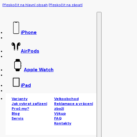
Přeskočit na hlavní obsah
Přeskočit na zápatí
iPhone
AirPods
Apple Watch
iPad
Varianty
Velkoobchod
Jak vybrat zařízení
Reklamace a vrácení
Proč my?
zboží
Blog
Výkup
Servis
FAQ
Kontakty