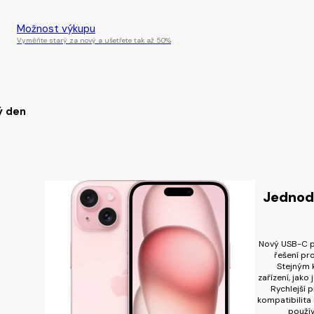
Tento produkt je momentálně nedostupný.
Možnost výkupu
Vyměňte starý za nový a ušetřete tak až 50%
ý den
Jednodu
Nový USB-C po
řešení pro
Stejným k
zařízení, jako
Rychlejší 
kompatibilita
použív