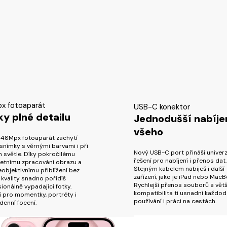
x fotoaparát
USB-C konektor
ky plné detailu
Jednodušší nabíje
všeho
í 48Mpx fotoaparát zachytí
snímky s věrnými barvami i při
Nový USB-C port přináší univerz
 světle. Díky pokročilému
řešení pro nabíjení i přenos dat.
etnímu zpracování obrazu a
Stejným kabelem nabiješ i další
eobjektivnímu přiblížení bez
zařízení, jako je iPad nebo MacB
 kvality snadno pořídíš
Rychlejší přenos souborů a větš
ionálně vypadající fotky.
kompatibilita ti usnadní každod
í pro momentky, portréty i
používání i práci na cestách.
enní focení.