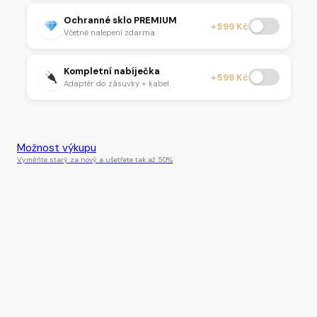
Ochranné sklo PREMIUM
+599 Kč
Včetně nalepení zdarma.
Kompletní nabíječka
+599 Kč
Adaptér do zásuvky + kabel.
Tento produkt je momentálně nedostupný.
Možnost výkupu
Vyměňte starý za nový a ušetřete tak až 50%