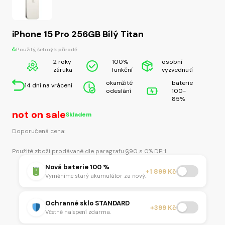
iPhone 15 Pro 256GB Bílý Titan
Použitý, šetrný k přírodě
2 roky
100%
osobní
záruka
funkční
vyzvednutí
okamžité
baterie
14 dní na vrácení
odeslání
100-
85%
not on sale
Skladem
Doporučená cena:
Použité zboží prodávané dle paragrafu §90 s 0% DPH.
Nová baterie 100 %
+1 899 Kč
Vyměníme starý akumulátor za nový.
Ochranné sklo STANDARD
+399 Kč
Včetně nalepení zdarma.