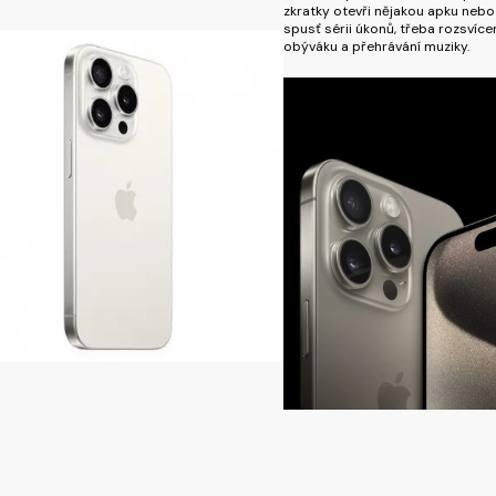
zkratky otevři nějakou apku nebo
spusť sérii úkonů, třeba rozsvícen
obýváku a přehrávání muziky.