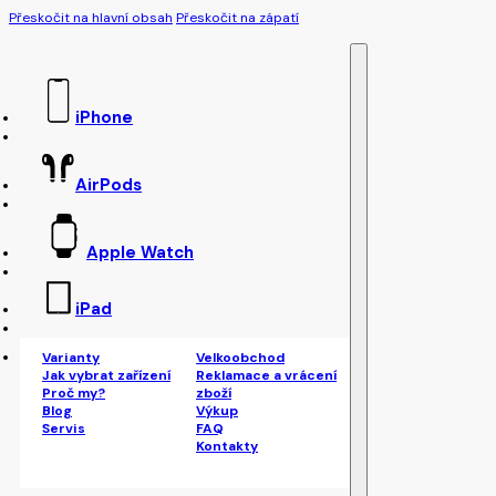
Přeskočit na hlavní obsah
Přeskočit na zápatí
iPhone
AirPods
Apple Watch
iPad
Varianty
Velkoobchod
Jak vybrat zařízení
Reklamace a vrácení
Proč my?
zboží
Blog
Výkup
Servis
FAQ
Kontakty