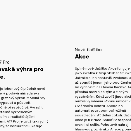
Nové tlačítko
Akce
7 Pro.
vská výhra pro
Úplně nové tlačítko Akce funguje
jako zkratka k tvojí oblíbené funkc
e.
Jakmile si ho nastavíš, zvolenou a
už spustíš jenom jeho podržením
Ve výchozím nastavení tlačítko A
 je iphonový čip úplně nové
přepíná mezi hlasitým a tichým
který podává náš zdaleka
vyzváněním. Když zvolíš jinou akci
 grafický výkon. Mobilní hry
můžeš vyzvánění iPhonu umlčet v
vypadat a působit
Ovládacím centru. Anebo ho
čně přesvědčivě. Vyrazí ti
automatizovat pomocí režimů
tailně vykresleným
soustředění. Ať děláš cokoli, tlač
dím a realističtějšími
Akce je ti k ruce. Spusť Fotoapará
i. A17 Pro je totiž tak rychlý
cvakni si selfie. Pohotově nahraj
ný, že konkurenci ukazuje
hlasovou poznámku. Anebo pom