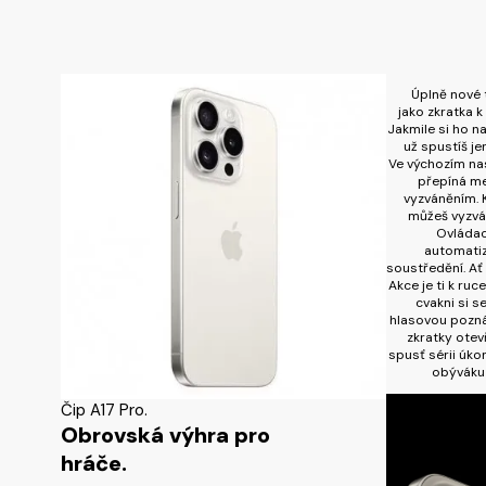
Úplně nové 
jako zkratka k 
Jakmile si ho na
už spustíš j
Ve výchozím nas
přepíná me
vyzváněním. K
můžeš vyzvá
Ovládac
automati
soustředění. Ať 
Akce je ti k ruc
cvakni si s
hlasovou pozn
zkratky otev
spusť sérii úkon
obýváku 
Čip A17 Pro.
Obrovská výhra pro
hráče.