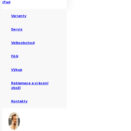
iPad
Varianty
Servis
Velkoobchod
FAQ
Výkup
Reklamace a vrácení
zboží
Kontakty