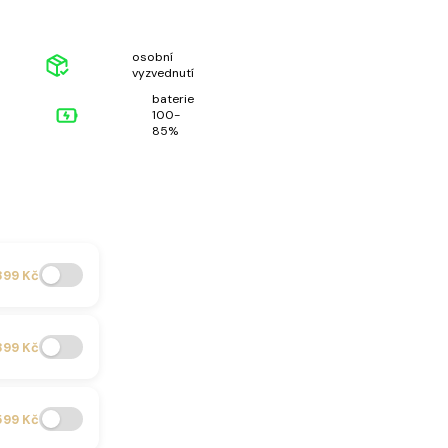
osobní
vyzvednutí
baterie
100-
85%
899 Kč
399 Kč
599 Kč