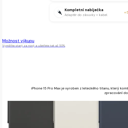
Kompletní nabíječka
+
Adaptér do zásuvky + kabel.
Tento produkt je momentálně nedostupný.
Možnost výkupu
Vyměňte starý za nový a ušetřete tak až 50%
iPhone 15 Pro Max je vyroben z leteckého titanu, který ko
zpracování do