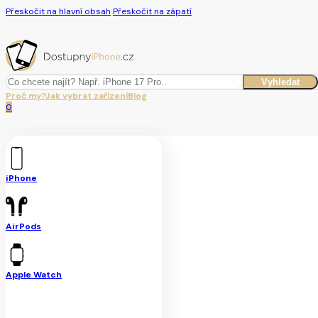
Přeskočit na hlavní obsah
Přeskočit na zápatí
Hledat
Vyhledat
Proč my?
Jak vybrat zařízení
Blog
0
iPhone
AirPods
Apple Watch