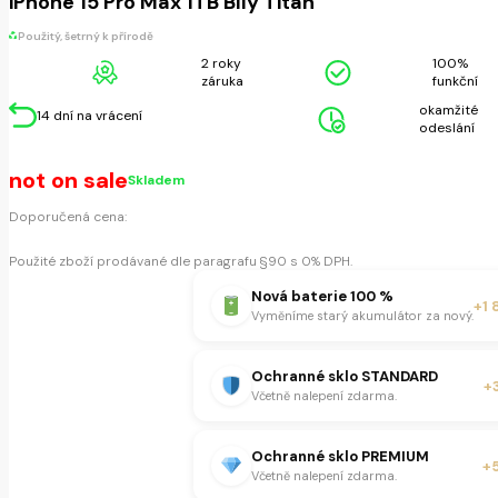
iPhone 15 Pro Max 1TB Bílý Titan
Použitý, šetrný k přírodě
2 roky
100%
záruka
funkční
okamžité
14 dní na vrácení
odeslání
not on sale
Skladem
Doporučená cena:
Použité zboží prodávané dle paragrafu §90 s 0% DPH.
Nová baterie 100 %
+1 
Vyměníme starý akumulátor za nový.
Ochranné sklo STANDARD
+
Včetně nalepení zdarma.
Ochranné sklo PREMIUM
+
Včetně nalepení zdarma.