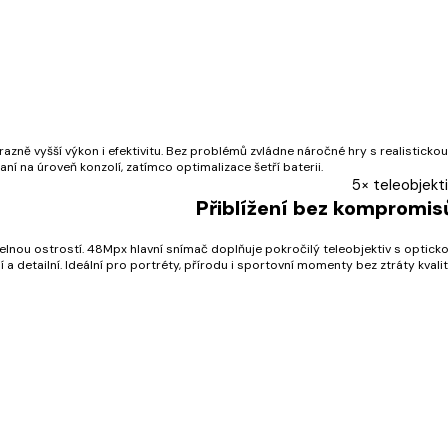
razně vyšší výkon i efektivitu. Bez problémů zvládne náročné hry s realistickou
ní na úroveň konzolí, zatímco optimalizace šetří baterii.
5× teleobjekt
Přiblížení bez kompromis
elnou ostrostí. 48Mpx hlavní snímač doplňuje pokročilý teleobjektiv s optick
lní a detailní. Ideální pro portréty, přírodu i sportovní momenty bez ztráty kvalit