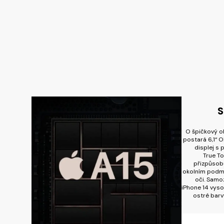
S
O špičkový o
postará 6,1“ 
displej s
True To
přizpůsobu
okolním podmí
oči. Samoz
iPhone 14 vyso
ostré barv