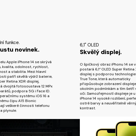
ní funkce.
6,1" OLED
ustu novinek.
Skvělý displej.
lu Apple iPhone 14 se skrývá
O špičkový obraz iPhonu 14 se 
, kvalita, odolnost, rychlost,
postará 6,1“ OLED Super Retina
ost a stabilita. Mezi hlavní
displej s podporou technologie
sti patří skvělá výdrž baterie,
True Tone, která automaticky
uper Retina XDR displej,
přizpůsobuje zobrazení displej
á dvojitá fotosoustava 12 MPx
okolním podmínkám a tím šetří 
arátů, podpora 5G i Face ID.
oči. Samozřejmostí displeje je u
operačnímu systému iOS 16 a
iPhone 14 vysoké rozlišení, perf
nému čipu A15 Bionic
ostré barvy a neuvěřitelně věrn
ají veškeré činnosti telefonu
kontrast.
 a plynule.