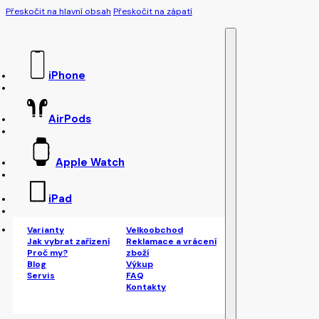
Přeskočit na hlavní obsah
Přeskočit na zápatí
iPhone
AirPods
Apple Watch
iPad
Varianty
Velkoobchod
Jak vybrat zařízení
Reklamace a vrácení
Proč my?
zboží
Blog
Výkup
Servis
FAQ
Kontakty