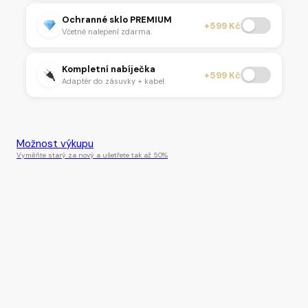
Ochranné sklo PREMIUM
+599 Kč
Včetně nalepení zdarma.
Kompletní nabíječka
+599 Kč
Adaptér do zásuvky + kabel.
Tento produkt je momentálně nedostupný.
Možnost výkupu
Vyměňte starý za nový a ušetřete tak až 50%