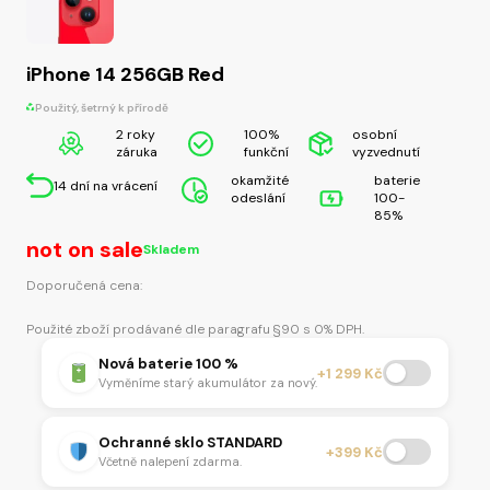
iPhone 14 256GB Red
Použitý, šetrný k přírodě
2 roky
100%
osobní
záruka
funkční
vyzvednutí
okamžité
baterie
14 dní na vrácení
odeslání
100-
85%
not on sale
Skladem
Doporučená cena:
Použité zboží prodávané dle paragrafu §90 s 0% DPH.
Nová baterie 100 %
+1 299 Kč
Vyměníme starý akumulátor za nový.
Ochranné sklo STANDARD
+399 Kč
Včetně nalepení zdarma.