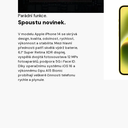
Parádní funkce.
Spoustu novinek.
V modelu Apple iPhone 14 se skrývá
design, kvalita, odolnost, rychlost,
výkonnost a stabilita. Mezi hlavní
přednosti patří skvělá výdrž baterie,
6,1“ Super Retina XDR displej,
vyspělá dvojitá fotosoustava 12 MPx
fotoaparátů, podpora 5G i Face ID.
Díky operačnímu systému iOS 16 a
výkonnému čipu A15 Bionic
probíhají veškeré činnosti telefonu
rychle a plynule.