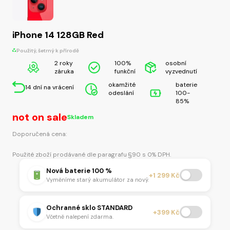
iPhone 14 128GB Red
Použitý, šetrný k přírodě
2 roky
100%
osobní
záruka
funkční
vyzvednutí
okamžité
baterie
14 dní na vrácení
odeslání
100-
85%
not on sale
Skladem
Doporučená cena:
Použité zboží prodávané dle paragrafu §90 s 0% DPH.
Nová baterie 100 %
+1 299 Kč
Vyměníme starý akumulátor za nový.
Ochranné sklo STANDARD
+399 Kč
Včetně nalepení zdarma.