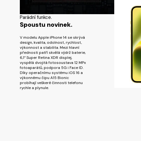
Parádní funkce.
Spoustu novinek.
V modelu Apple iPhone 14 se skrývá
design, kvalita, odolnost, rychlost,
výkonnost a stabilita. Mezi hlavní
přednosti patří skvělá výdrž baterie,
6,1“ Super Retina XDR displej,
vyspělá dvojitá fotosoustava 12 MPx
fotoaparátů, podpora 5G i Face ID.
Díky operačnímu systému iOS 16 a
výkonnému čipu A15 Bionic
probíhají veškeré činnosti telefonu
rychle a plynule.