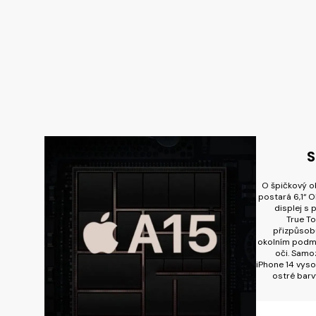
S
O špičkový o
postará 6,1“ 
displej s
True To
přizpůsobu
okolním podmí
oči. Samoz
iPhone 14 vyso
ostré barv