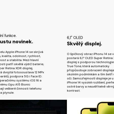
ní funkce.
6,1" OLED
ustu novinek.
Skvělý displej.
lu Apple iPhone 14 se skrývá
O špičkový obraz iPhonu 14 se 
, kvalita, odolnost, rychlost,
postará 6,1“ OLED Super Retina
ost a stabilita. Mezi hlavní
displej s podporou technologie
sti patří skvělá výdrž baterie,
True Tone, která automaticky
uper Retina XDR displej,
přizpůsobuje zobrazení displej
á dvojitá fotosoustava 12 MPx
okolním podmínkám a tím šetří 
arátů, podpora 5G i Face ID.
oči. Samozřejmostí displeje je u
operačnímu systému iOS 16 a
iPhone 14 vysoké rozlišení, perf
nému čipu A15 Bionic
ostré barvy a neuvěřitelně věrn
ají veškeré činnosti telefonu
kontrast.
 a plynule.