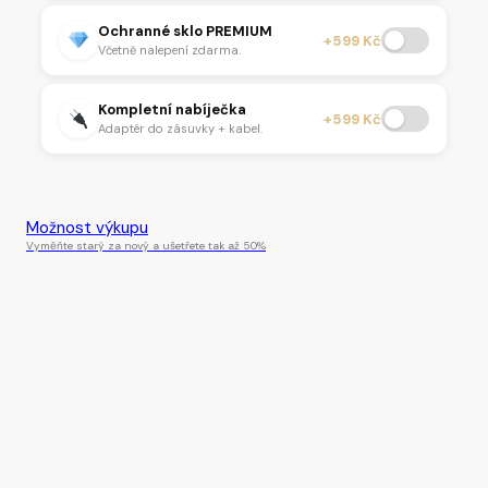
Ochranné sklo PREMIUM
+599 Kč
Včetně nalepení zdarma.
Kompletní nabíječka
+599 Kč
Adaptér do zásuvky + kabel.
Tento produkt je momentálně nedostupný.
Možnost výkupu
Vyměňte starý za nový a ušetřete tak až 50%