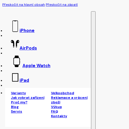
Přeskočit na hlavní obsah
Přeskočit na zápatí
iPhone
AirPods
Apple Watch
iPad
Varianty
Velkoobchod
Jak vybrat zařízení
Reklamace a vrácení
Proč my?
zboží
Blog
Výkup
Servis
FAQ
Kontakty