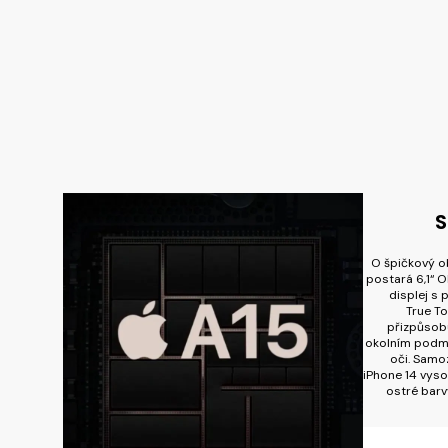
S
O špičkový o
postará 6,1“ 
displej s
True To
přizpůsobu
okolním podmí
oči. Samoz
iPhone 14 vyso
ostré barv