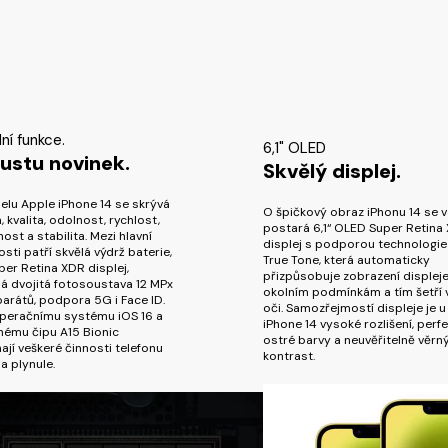
ní funkce.
6,1" OLED
ustu novinek.
Skvělý displej.
lu Apple iPhone 14 se skrývá
O špičkový obraz iPhonu 14 se 
, kvalita, odolnost, rychlost,
postará 6,1“ OLED Super Retina
ost a stabilita. Mezi hlavní
displej s podporou technologie
sti patří skvělá výdrž baterie,
True Tone, která automaticky
uper Retina XDR displej,
přizpůsobuje zobrazení displej
á dvojitá fotosoustava 12 MPx
okolním podmínkám a tím šetří 
arátů, podpora 5G i Face ID.
oči. Samozřejmostí displeje je u
operačnímu systému iOS 16 a
iPhone 14 vysoké rozlišení, perf
nému čipu A15 Bionic
ostré barvy a neuvěřitelně věrn
ají veškeré činnosti telefonu
kontrast.
 a plynule.