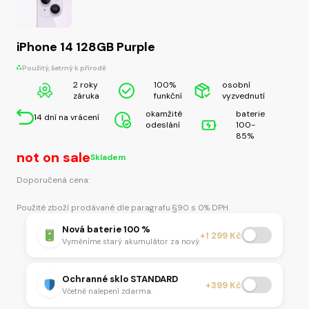
iPhone 14 128GB Purple
Použitý, šetrný k přírodě
2 roky
100%
osobní
záruka
funkční
vyzvednutí
okamžité
baterie
14 dní na vrácení
odeslání
100-
85%
not on sale
Skladem
Doporučená cena:
Použité zboží prodávané dle paragrafu §90 s 0% DPH.
Nová baterie 100 %
+1 299 Kč
Vyměníme starý akumulátor za nový.
Ochranné sklo STANDARD
+399 Kč
Včetně nalepení zdarma.