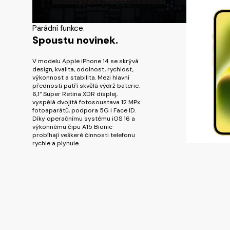
Parádní funkce.
Spoustu novinek.
V modelu Apple iPhone 14 se skrývá
design, kvalita, odolnost, rychlost,
výkonnost a stabilita. Mezi hlavní
přednosti patří skvělá výdrž baterie,
6,1“ Super Retina XDR displej,
vyspělá dvojitá fotosoustava 12 MPx
fotoaparátů, podpora 5G i Face ID.
Díky operačnímu systému iOS 16 a
výkonnému čipu A15 Bionic
probíhají veškeré činnosti telefonu
rychle a plynule.