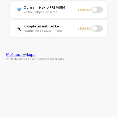
Ochranné sklo PREMIUM
+599 Kč
Včetně nalepení zdarma.
Kompletní nabíječka
+599 Kč
Adaptér do zásuvky + kabel.
Tento produkt je momentálně nedostupný.
Možnost výkupu
Vyměňte starý za nový a ušetřete tak až 50%