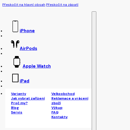
Přeskočit na hlavní obsah
Přeskočit na zápatí
iPhone
AirPods
Apple Watch
iPad
Varianty
Velkoobchod
Jak vybrat zařízení
Reklamace a vrácení
Proč my?
zboží
Blog
Výkup
Servis
FAQ
Kontakty