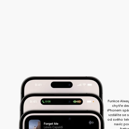
Funkce Alwa
chytře de
iPhonem spá
vzdálíte se 
od svého tel
navíc po
frekv