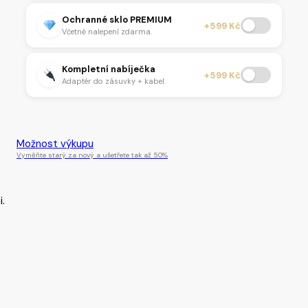
Ochranné sklo PREMIUM
+599 Kč
Včetně nalepení zdarma.
Kompletní nabíječka
+599 Kč
Adaptér do zásuvky + kabel.
Tento produkt je momentálně nedostupný.
Možnost výkupu
Vyměňte starý za nový a ušetřete tak až 50%
.