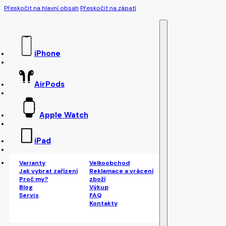
Přeskočit na hlavní obsah
Přeskočit na zápatí
iPhone
AirPods
Apple Watch
iPad
Varianty
Velkoobchod
Jak vybrat zařízení
Reklamace a vrácení
Proč my?
zboží
Blog
Výkup
Servis
FAQ
Kontakty