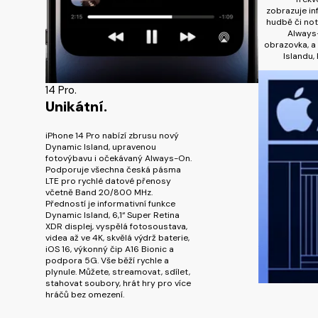
zobrazuje i
hudbě či noti
Always-
obrazovka, a 
Islandu, 
14 Pro.
Unikátní.
iPhone 14 Pro nabízí zbrusu nový
Dynamic Island, upravenou
fotovýbavu i očekávaný Always-On.
Podporuje všechna česká pásma
LTE pro rychlé datové přenosy
včetně Band 20/800 MHz.
Předností je informativní funkce
Dynamic Island, 6,1“ Super Retina
XDR displej, vyspělá fotosoustava,
videa až ve 4K, skvělá výdrž baterie,
iOS 16, výkonný čip A16 Bionic a
podpora 5G. Vše běží rychle a
plynule. Můžete, streamovat, sdílet,
stahovat soubory, hrát hry pro více
hráčů bez omezení.