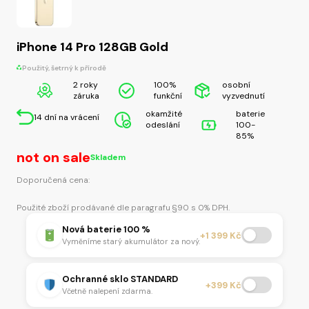
iPhone 14 Pro 128GB Gold
Použitý, šetrný k přírodě
2 roky
100%
osobní
záruka
funkční
vyzvednutí
okamžité
baterie
14 dní na vrácení
odeslání
100-
85%
not on sale
Skladem
Doporučená cena:
Použité zboží prodávané dle paragrafu §90 s 0% DPH.
Nová baterie 100 %
+1 399 Kč
Vyměníme starý akumulátor za nový.
Ochranné sklo STANDARD
+399 Kč
Včetně nalepení zdarma.