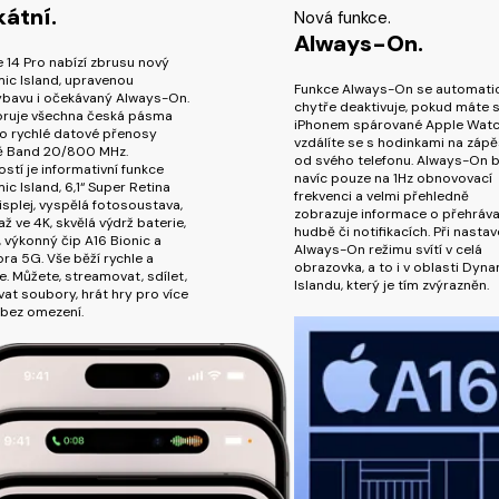
kátní.
Nová funkce.
Always-On.
 14 Pro nabízí zbrusu nový
ic Island, upravenou
Funkce Always-On se automati
ýbavu i očekávaný Always-On.
chytře deaktivuje, pokud máte 
ruje všechna česká pásma
iPhonem spárované Apple Watc
ro rychlé datové přenosy
vzdálíte se s hodinkami na zápě
ě Band 20/800 MHz.
od svého telefonu. Always-On b
stí je informativní funkce
navíc pouze na 1Hz obnovovací
c Island, 6,1“ Super Retina
frekvenci a velmi přehledně
splej, vyspělá fotosoustava,
zobrazuje informace o přehráv
až ve 4K, skvělá výdrž baterie,
hudbě či notifikacích. Při nastav
, výkonný čip A16 Bionic a
Always-On režimu svítí v celá
a 5G. Vše běží rychle a
obrazovka, a to i v oblasti Dyn
e. Můžete, streamovat, sdílet,
Islandu, který je tím zvýrazněn.
at soubory, hrát hry pro více
 bez omezení.