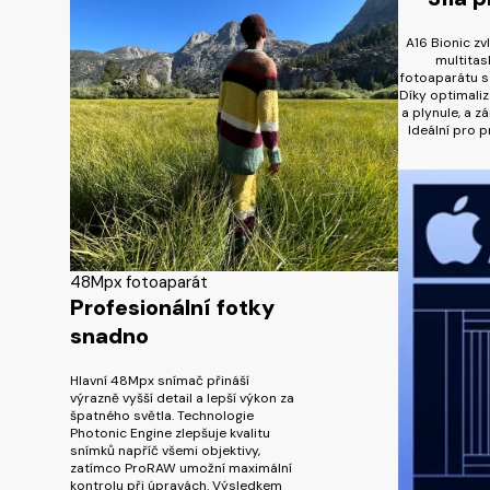
A16 Bionic zv
multitas
fotoaparátu s 
Díky optimaliz
a plynule, a z
Ideální pro p
48Mpx fotoaparát
Profesionální fotky
snadno
Hlavní 48Mpx snímač přináší
výrazně vyšší detail a lepší výkon za
špatného světla. Technologie
Photonic Engine zlepšuje kvalitu
snímků napříč všemi objektivy,
zatímco ProRAW umožní maximální
kontrolu při úpravách. Výsledkem