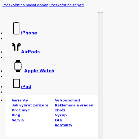
Přeskočit na hlavní obsah
Přeskočit na zápatí
iPhone
AirPods
Apple Watch
iPad
Varianty
Velkoobchod
Jak vybrat zařízení
Reklamace a vrácení
Proč my?
zboží
Blog
Výkup
Servis
FAQ
Kontakty