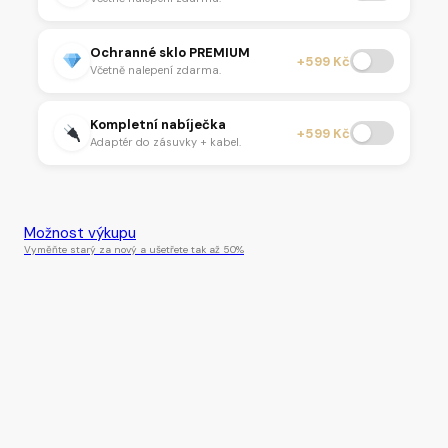
Ochranné sklo PREMIUM
+599 Kč
Včetně nalepení zdarma.
Kompletní nabíječka
+599 Kč
Adaptér do zásuvky + kabel.
Tento produkt je momentálně nedostupný.
Možnost výkupu
Vyměňte starý za nový a ušetřete tak až 50%