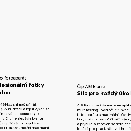
x fotoaparát
fesionální fotky
Čip A16 Bionic
dno
Síla pro každý úkol
 48Mpx snímač přináší
A16 Bionic zvládá náročné aplik
ě vyšší detail a lepší výkon za
multitasking i pokročilé funkce
ho světla. Technologie
fotoaparátu s maximální efektiv
ic Engine zlepšuje kvalitu
Díky optimalizaci iOS běží vše r
 napříč všemi objektivy,
a plynule, a zároveň se šetří ene
co ProRAW umožní maximální
Ideální pro práci, zábavu i hraní