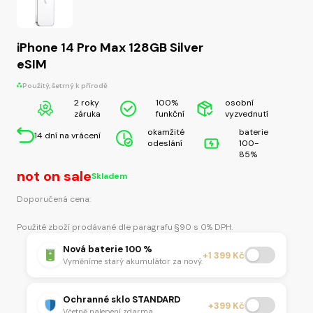
iPhone 14 Pro Max 128GB Silver
eSIM
Použitý, šetrný k přírodě
2 roky
100%
osobní
záruka
funkční
vyzvednutí
okamžité
baterie
14 dní na vrácení
odeslání
100-
85%
not on sale
Skladem
Doporučená cena:
Použité zboží prodávané dle paragrafu §90 s 0% DPH.
Nová baterie 100 %
+1 399 Kč
Vyměníme starý akumulátor za nový.
Ochranné sklo STANDARD
+399 Kč
Včetně nalepení zdarma.