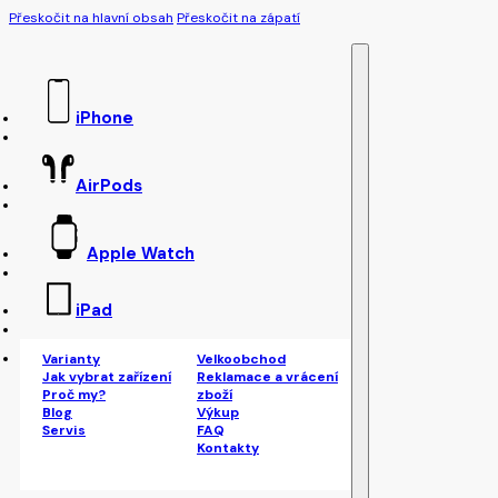
Přeskočit na hlavní obsah
Přeskočit na zápatí
iPhone
AirPods
Apple Watch
iPad
Varianty
Velkoobchod
Jak vybrat zařízení
Reklamace a vrácení
Proč my?
zboží
Blog
Výkup
Servis
FAQ
Kontakty