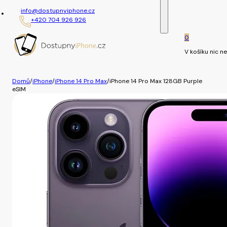
info@dostupnyiphone.cz
+420 704 926 926
0
V košíku nic ne
Domů
/
iPhone
/
iPhone 14 Pro Max
/
iPhone 14 Pro Max 128GB Purple
eSIM