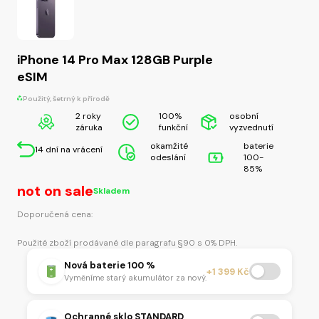
iPhone 14 Pro Max 128GB Purple
eSIM
Použitý, šetrný k přírodě
2 roky
100%
osobní
záruka
funkční
vyzvednutí
okamžité
baterie
14 dní na vrácení
odeslání
100-
85%
not on sale
Skladem
Doporučená cena:
Použité zboží prodávané dle paragrafu §90 s 0% DPH.
Nová baterie 100 %
+1 399 Kč
Vyměníme starý akumulátor za nový.
Ochranné sklo STANDARD