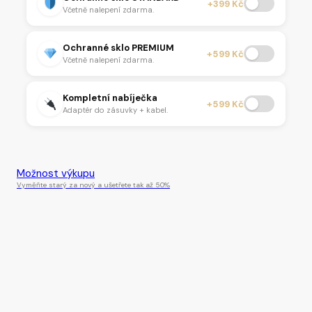
+399 Kč
Včetně nalepení zdarma.
Ochranné sklo PREMIUM
+599 Kč
Včetně nalepení zdarma.
Kompletní nabíječka
+599 Kč
Adaptér do zásuvky + kabel.
Tento produkt je momentálně nedostupný.
Možnost výkupu
Vyměňte starý za nový a ušetřete tak až 50%