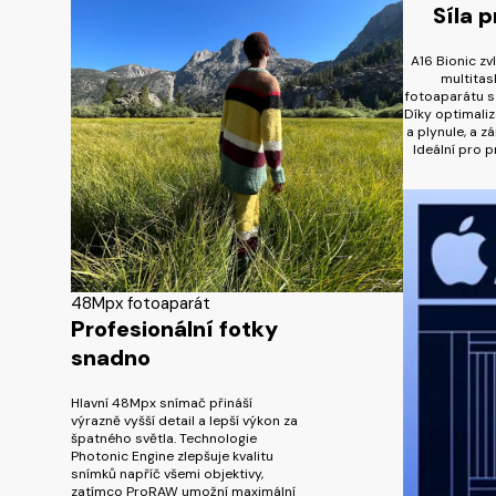
Síla 
A16 Bionic zv
multitas
fotoaparátu s 
Díky optimaliz
a plynule, a z
Ideální pro p
48Mpx fotoaparát
Profesionální fotky
snadno
Hlavní 48Mpx snímač přináší
výrazně vyšší detail a lepší výkon za
špatného světla. Technologie
Photonic Engine zlepšuje kvalitu
snímků napříč všemi objektivy,
zatímco ProRAW umožní maximální