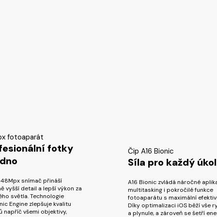
x fotoaparát
fesionální fotky
Čip A16 Bionic
dno
Síla pro každý úkol
 48Mpx snímač přináší
A16 Bionic zvládá náročné aplik
ě vyšší detail a lepší výkon za
multitasking i pokročilé funkce
ho světla. Technologie
fotoaparátu s maximální efektiv
ic Engine zlepšuje kvalitu
Díky optimalizaci iOS běží vše r
 napříč všemi objektivy,
a plynule, a zároveň se šetří ene