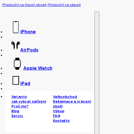
Přeskočit na hlavní obsah
Přeskočit na zápatí
iPhone
AirPods
Apple Watch
iPad
Varianty
Velkoobchod
Jak vybrat zařízení
Reklamace a vrácení
Proč my?
zboží
Blog
Výkup
Servis
FAQ
Kontakty