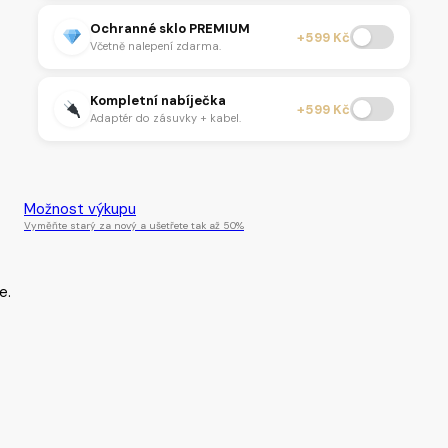
Ochranné sklo PREMIUM
+599 Kč
Včetně nalepení zdarma.
Kompletní nabíječka
+599 Kč
Adaptér do zásuvky + kabel.
Tento produkt je momentálně nedostupný.
Možnost výkupu
Vyměňte starý za nový a ušetřete tak až 50%
e.