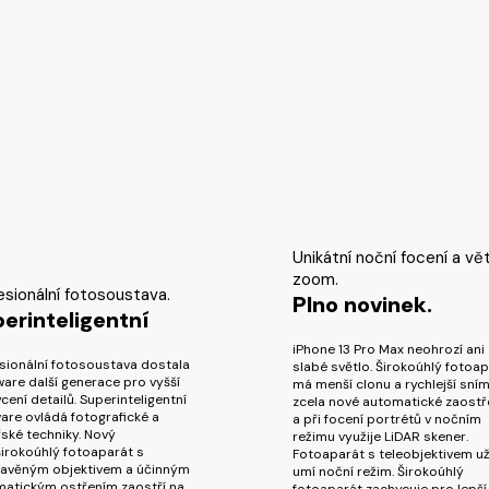
Unikátní noční focení a vět
zoom.
esionální fotosoustava.
Plno novinek.
erinteligentní
iPhone 13 Pro Max neohrozí ani
sionální fotosoustava dostala
slabé světlo. Širokoúhlý fotoa
are další generace pro vyšší
má menší clonu a rychlejší sním
cení detailů. Superinteligentní
zcela nové automatické zaostř
are ovládá fotografické a
a při focení portrétů v nočním
řské techniky. Nový
režimu využije LiDAR skener.
širokoúhlý fotoaparát s
Fotoaparát s teleobjektivem už
avěným objektivem a účinným
umí noční režim. Širokoúhlý
atickým ostřením zaostří na
fotoaparát zachycuje pro lepší