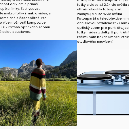
enost od 2 cm a přináší
fotky a videa až 2,2× víc světla 
lepé snímky. Zachycovat
ultraširokoúhlý fotoaparát
e makro fotky i makro videa, a
zachycuje o 92 % víc světla.
zpomalená a časosběrná. Pro
Fotoaparát s teleobjektivem m
o více možností kompozice
ohniskovou vzdálenost 77 mm 
í i 6× rozsah optického zoomu
optický zoom pro portréty, jas
č celou soustavou.
fotky i videa z dálky. U portrétn
režimu vám bokeh umožní efek
studiového nasvícení.