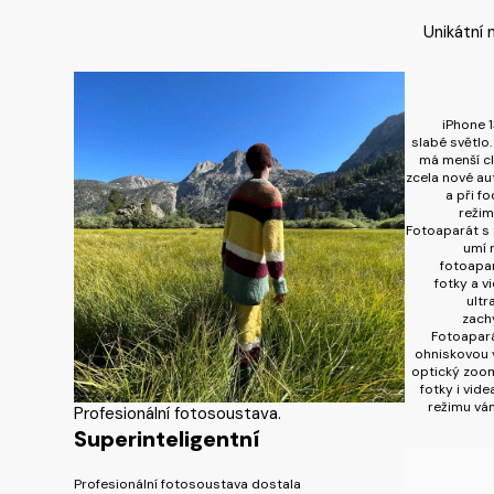
Unikátní 
iPhone 1
slabé světlo
má menší cl
zcela nové au
a při f
režim
Fotoaparát s 
umí 
fotoapar
fotky a vi
ultr
zachy
Fotoapará
ohniskovou 
optický zoom
fotky i vide
režimu vá
Profesionální fotosoustava.
Superinteligentní
Profesionální fotosoustava dostala