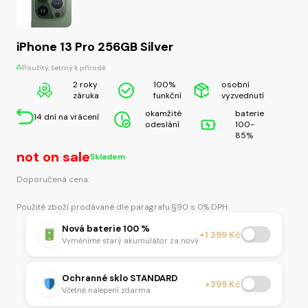
iPhone 13 Pro 256GB Silver
Použitý, šetrný k přírodě
2 roky
100%
osobní
záruka
funkční
vyzvednutí
okamžité
baterie
14 dní na vrácení
odeslání
100-
85%
not on sale
Skladem
Doporučená cena:
Použité zboží prodávané dle paragrafu §90 s 0% DPH.
Nová baterie 100 %
+1 399 Kč
Vyměníme starý akumulátor za nový.
Ochranné sklo STANDARD
+399 Kč
Včetně nalepení zdarma.