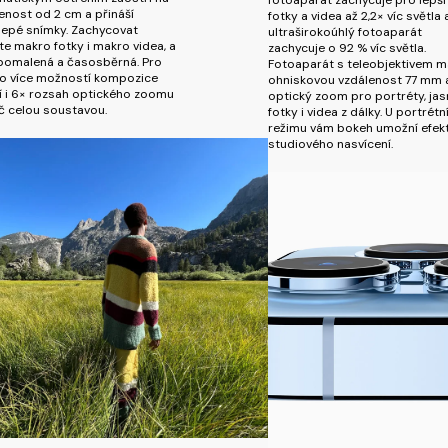
enost od 2 cm a přináší
fotky a videa až 2,2× víc světla 
lepé snímky. Zachycovat
ultraširokoúhlý fotoaparát
e makro fotky i makro videa, a
zachycuje o 92 % víc světla.
zpomalená a časosběrná. Pro
Fotoaparát s teleobjektivem m
o více možností kompozice
ohniskovou vzdálenost 77 mm 
í i 6× rozsah optického zoomu
optický zoom pro portréty, jas
č celou soustavou.
fotky i videa z dálky. U portrétn
režimu vám bokeh umožní efek
studiového nasvícení.