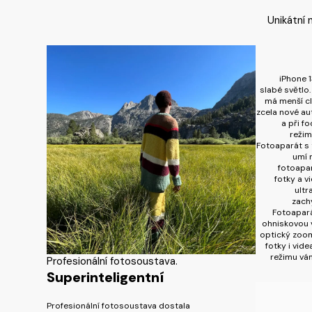
Unikátní 
iPhone 1
slabé světlo
má menší cl
zcela nové au
a při f
režim
Fotoaparát s 
umí 
fotoapar
fotky a vi
ultr
zachy
Fotoapará
ohniskovou 
optický zoom
fotky i vide
režimu vá
Profesionální fotosoustava.
Superinteligentní
Profesionální fotosoustava dostala