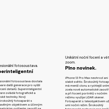
Unikátní noční focení a vět
zoom.
esionální fotosoustava.
Plno novinek.
erinteligentní
iPhone 13 Pro Max neohrozí ani
sionální fotosoustava dostala
slabé světlo. Širokoúhlý fotoa
are další generace pro vyšší
má menší clonu a rychlejší sním
cení detailů. Superinteligentní
zcela nové automatické zaostř
are ovládá fotografické a
a při focení portrétů v nočním
řské techniky. Nový
režimu využije LiDAR skener.
širokoúhlý fotoaparát s
Fotoaparát s teleobjektivem už
avěným objektivem a účinným
umí noční režim. Širokoúhlý
atickým ostřením zaostří na
fotoaparát zachycuje pro lepší