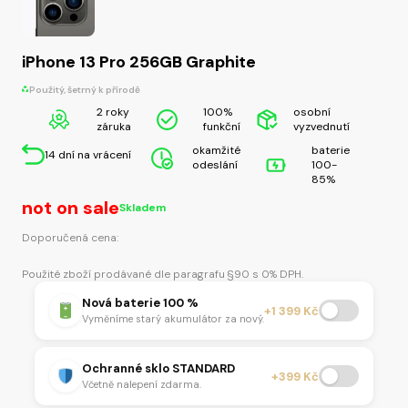
iPhone 13 Pro 256GB Graphite
Použitý, šetrný k přírodě
2 roky
100%
osobní
záruka
funkční
vyzvednutí
okamžité
baterie
14 dní na vrácení
odeslání
100-
85%
not on sale
Skladem
Doporučená cena:
Použité zboží prodávané dle paragrafu §90 s 0% DPH.
Nová baterie 100 %
+1 399 Kč
Vyměníme starý akumulátor za nový.
Ochranné sklo STANDARD
+399 Kč
Včetně nalepení zdarma.