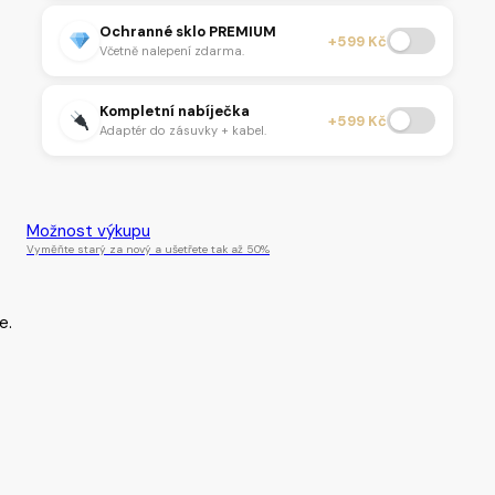
Ochranné sklo PREMIUM
+599 Kč
Včetně nalepení zdarma.
Kompletní nabíječka
+599 Kč
Adaptér do zásuvky + kabel.
Tento produkt je momentálně nedostupný.
Možnost výkupu
Vyměňte starý za nový a ušetřete tak až 50%
e.