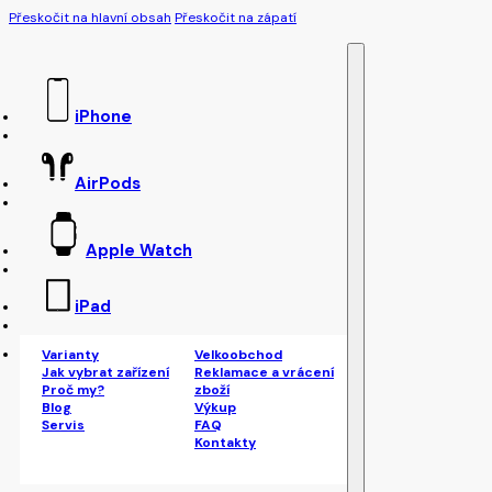
Přeskočit na hlavní obsah
Přeskočit na zápatí
iPhone
AirPods
Apple Watch
iPad
Varianty
Velkoobchod
Jak vybrat zařízení
Reklamace a vrácení
Proč my?
zboží
Blog
Výkup
Servis
FAQ
Kontakty