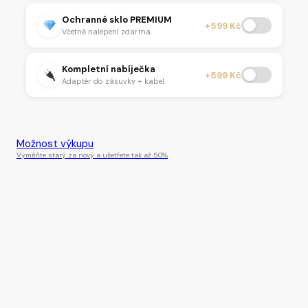
Ochranné sklo PREMIUM
+599 Kč
Včetně nalepení zdarma.
Kompletní nabíječka
+599 Kč
Adaptér do zásuvky + kabel.
Tento produkt je momentálně nedostupný.
Možnost výkupu
Vyměňte starý za nový a ušetřete tak až 50%