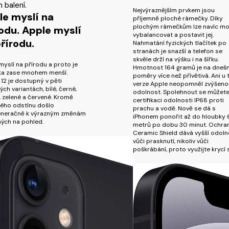
 balení.
Nejvýraznějším prvkem jsou
le myslí na
příjemně ploché rámečky. Díky
plochým rámečkům lze navíc mo
odu. Apple myslí
vybalancovat a postavit jej.
řírodu.
Nahmatání fyzických tlačítek po
stranách je snazší a telefon se
skvěle drží na výšku i na šířku.
myslí na přírodu a proto je
Hmotnost 164 gramů je na dnešn
ka zase mnohem menší.
poměry více než přívětivá. Ani u 
 12 je dostupný v pěti
verze Apple neopomněl zvýšeno
ch variantách, bílé, černé,
odolnost. Spolehnout se můžete
 zelené a červené. Kromě
certifikaci odolnosti IP68 proti
ého odstínu došlo
prachu a vodě. Nově se dá s
eneračně k výrazným změnám
iPhonem ponořit až do hloubky 
ných na pohled.
metrů po dobu 30 minut. Ochra
Ceramic Shield dává vyšší odoln
vůči prasknutí, nikoliv vůči
poškrábání, proto využijte krycí s