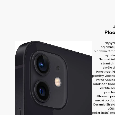
Z
Plo
Nejvýr
příjemně 
plochým rámeč
vybala
Nahmatání 
stranách 
skvěle dr
Hmotnost 16
poměry více než
verze Apple
odolnost. Spo
certifikac
prachu 
iPhonem pon
metrů po dob
Ceramic Shield
vůči 
poškrábání, prot