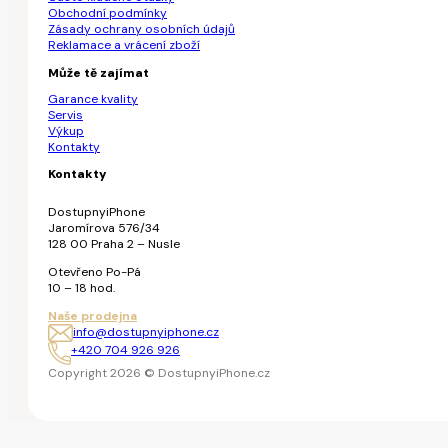
Obchodní podmínky
Zásady ochrany osobních údajů
Reklamace a vrácení zboží
Může tě zajímat
Garance kvality
Servis
Výkup
Kontakty
Kontakty
DostupnyiPhone
Jaromírova 576/34
128 00 Praha 2 – Nusle
Otevřeno Po-Pá
10 – 18 hod.
Naše prodejna
info@dostupnyiphone.cz
+420 704 926 926
Copyright 2026 © DostupnyiPhone.cz