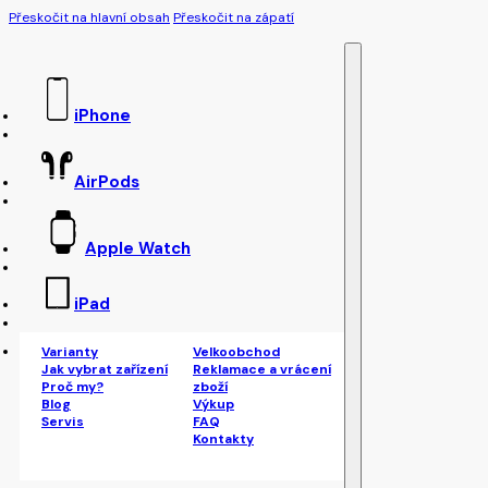
Přeskočit na hlavní obsah
Přeskočit na zápatí
iPhone
AirPods
Apple Watch
iPad
Varianty
Velkoobchod
Jak vybrat zařízení
Reklamace a vrácení
Proč my?
zboží
Blog
Výkup
Servis
FAQ
Kontakty