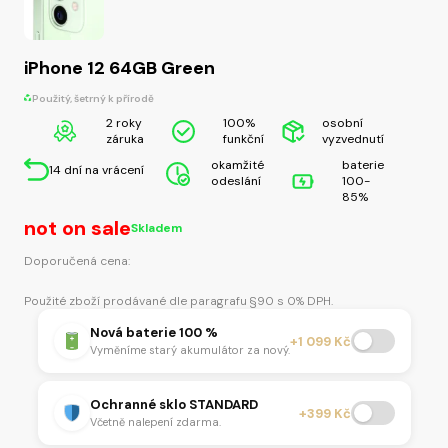
iPhone 12 64GB Green
Použitý, šetrný k přírodě
2 roky
100%
osobní
záruka
funkční
vyzvednutí
okamžité
baterie
14 dní na vrácení
odeslání
100-
85%
not on sale
Skladem
Doporučená cena:
Použité zboží prodávané dle paragrafu §90 s 0% DPH.
Nová baterie 100 %
+1 099 Kč
Vyměníme starý akumulátor za nový.
Ochranné sklo STANDARD
+399 Kč
Včetně nalepení zdarma.