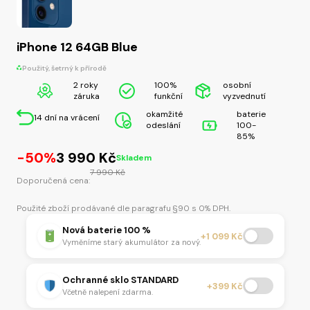
iPhone 12 64GB Blue
Použitý, šetrný k přírodě
2 roky
100%
osobní
záruka
funkční
vyzvednutí
okamžité
baterie
14 dní na vrácení
odeslání
100-
85%
Původní
Aktuální
-50%
3 990
Kč
Skladem
cena
cena
7 990
Kč
Doporučená cena:
byla:
je:
7
3
Použité zboží prodávané dle paragrafu §90 s 0% DPH.
990 Kč.
990 Kč.
Nová baterie 100 %
+1 099 Kč
Vyměníme starý akumulátor za nový.
Ochranné sklo STANDARD
+399 Kč
Včetně nalepení zdarma.