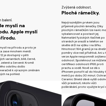
Zvýšená odolnost.
Ploché rámečky.
 balení.
Nejvýraznějším prvkem jsou
le myslí na
příjemně ploché rámečky. Díky
plochým rámečkům lze navíc mo
odu. Apple myslí
vybalancovat a postavit jej.
řírodu.
Nahmatání fyzických tlačítek po
stranách je snazší a telefon se
skvěle drží na výšku i na šířku.
myslí na přírodu a proto je
Hmotnost 164 gramů je na dnešn
ka zase mnohem menší.
poměry více než přívětivá. Ani u 
 12 je dostupný v pěti
verze Apple neopomněl zvýšeno
ch variantách, bílé, černé,
odolnost. Spolehnout se můžete
 zelené a červené. Kromě
certifikaci odolnosti IP68 proti
ého odstínu došlo
prachu a vodě. Nově se dá s
eneračně k výrazným změnám
iPhonem ponořit až do hloubky 
ných na pohled.
metrů po dobu 30 minut. Ochra
Ceramic Shield dává vyšší odoln
vůči prasknutí, nikoliv vůči
poškrábání, proto využijte krycí s