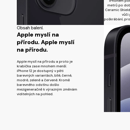
iPhonem pon
metrů po dob
Ceramic Shield
vůči 
poškrábání, prot
Obsah balení.
Apple myslí na
přírodu. Apple myslí
na přírodu.
Apple myslí na přírodu a proto je
krabička zase mnohem menší.
iPhone 12 je dostupný v pěti
barevných variantách, bílé, černé,
modré, zelené a červené. Kromě
barevného odstínu došlo
mezigeneračně k výrazným změnám
viditelných na pohled.