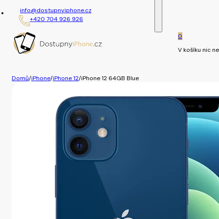
info@dostupnyiphone.cz
+420 704 926 926
0
V košíku nic ne
Domů
/
iPhone
/
iPhone 12
/
iPhone 12 64GB Blue