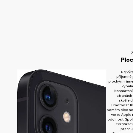
Z
Plo
Nejvýr
příjemně 
plochým rámeč
vybala
Nahmatání 
stranách 
skvěle dr
Hmotnost 16
poměry více než
verze Apple
odolnost. Spo
certifikac
prachu 