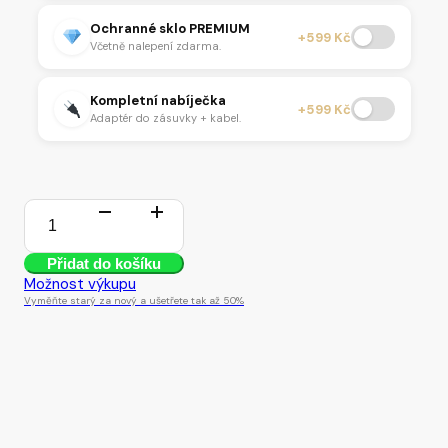
Ochranné sklo PREMIUM
+599 Kč
Včetně nalepení zdarma.
Kompletní nabíječka
+599 Kč
Adaptér do zásuvky + kabel.
3 skladem
iPhone
12
Přidat do košíku
64GB
Blue
Možnost výkupu
množství
Vyměňte starý za nový a ušetřete tak až 50%