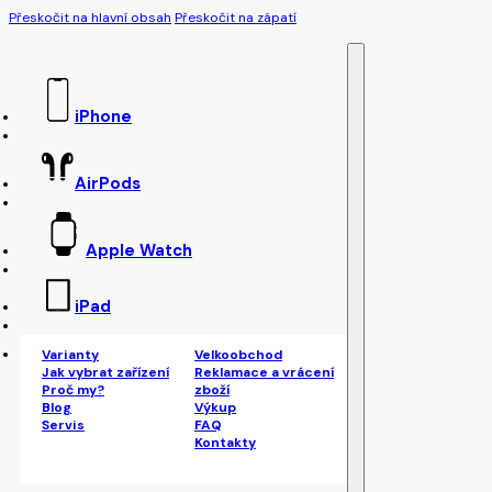
Přeskočit na hlavní obsah
Přeskočit na zápatí
iPhone
AirPods
Apple Watch
iPad
Varianty
Velkoobchod
Jak vybrat zařízení
Reklamace a vrácení
Proč my?
zboží
Blog
Výkup
Servis
FAQ
Kontakty