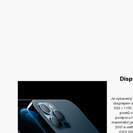
Disp
Je vybavený 
displejem 
532 × 1 17
pixelů n
podporu H
maximální ja
200 a vel
000 000: