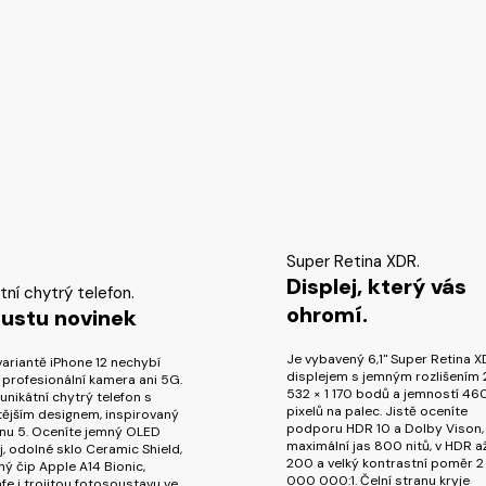
Super Retina XDR.
Displej, který vás
tní chytrý telefon.
ohromí.
ustu novinek
Je vybavený 6,1" Super Retina 
ariantě iPhone 12 nechybí
displejem s jemným rozlišením 
 profesionální kamera ani 5G.
532 × 1 170 bodů a jemností 46
unikátní chytrý telefon s
pixelů na palec. Jistě oceníte
tějším designem, inspirovaný
podporu HDR 10 a Dolby Vison,
onu 5. Oceníte jemný OLED
maximální jas 800 nitů, v HDR až
j, odolné sklo Ceramic Shield,
200 a velký kontrastní poměr 2
ý čip Apple A14 Bionic,
000 000:1. Čelní stranu kryje
e i trojitou fotosoustavu ve