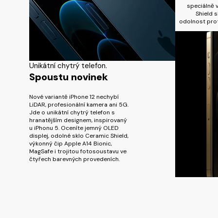
speciálně 
Shield s
odolnost prot
Unikátní chytrý telefon.
Spoustu novinek
Nové variantě iPhone 12 nechybí
LiDAR, profesionální kamera ani 5G.
Jde o unikátní chytrý telefon s
hranatějším designem, inspirovaný
u iPhonu 5. Oceníte jemný OLED
displej, odolné sklo Ceramic Shield,
výkonný čip Apple A14 Bionic,
MagSafe i trojitou fotosoustavu ve
čtyřech barevných provedeních.