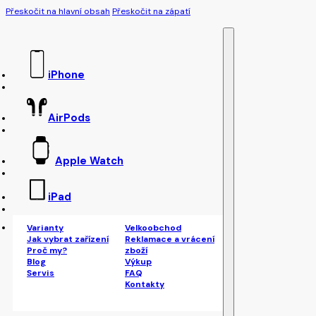
Přeskočit na hlavní obsah
Přeskočit na zápatí
iPhone
AirPods
Apple Watch
iPad
Varianty
Velkoobchod
Jak vybrat zařízení
Reklamace a vrácení
Proč my?
zboží
Blog
Výkup
Servis
FAQ
Kontakty