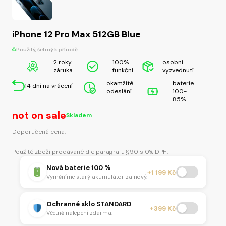
iPhone 12 Pro Max 512GB Blue
Použitý, šetrný k přírodě
2 roky
100%
osobní
záruka
funkční
vyzvednutí
okamžité
baterie
14 dní na vrácení
odeslání
100-
85%
not on sale
Skladem
Doporučená cena:
Použité zboží prodávané dle paragrafu §90 s 0% DPH.
Nová baterie 100 %
+1 199 Kč
Vyměníme starý akumulátor za nový.
Ochranné sklo STANDARD
+399 Kč
Včetně nalepení zdarma.