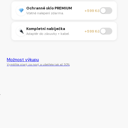
Ochranné sklo PREMIUM
+599 Kč
Včetně nalepení zdarma.
Kompletní nabíječka
+599 Kč
Adaptér do zásuvky + kabel.
Tento produkt je momentálně nedostupný.
Možnost výkupu
Vyměňte starý za nový a ušetřete tak až 50%
.