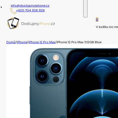
info@dostupnyiphone.cz
+420 704 926 926
0
V košíku nic ne
Domů
/
iPhone
/
iPhone 12 Pro Max
/
iPhone 12 Pro Max 512GB Blue