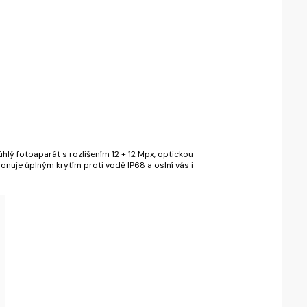
úhlý fotoaparát s rozlišením 12 + 12 Mpx, optickou
onuje úplným krytím proti vodě IP68 a oslní vás i