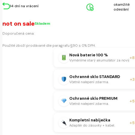
okamžité
14 dní na vrácení
odeslání
not on sale
Skladem
Doporučená cena:
Použité zboží prodávané dle paragrafu §90 s 0% DPH.
Nová baterie 100 %
+8
Vyměníme starý akumulátor za nový.
Ochranné sklo STANDARD
+3
Včetně nalepení zdarma.
Ochranné sklo PREMIUM
+5
Včetně nalepení zdarma.
Kompletní nabíječka
+5
Adaptér do zásuvky + kabel.