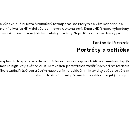
e výbavě duální ultra širokoúhlý fotoaparát, se kterým se vám konečně do
ohromí a kvalita 4K videí vás oslní svou dokonalostí. Smart HDR nebo vylepšený
m umožní získat neuvěřitelné záběry i za tmy. Nepotřebuje blesk, barvy jsou
Fantastické snímk
Portréty a selfíčka
e. Dvojitým fotoaparátem disponujícím novými druhy portrétů a s mnohem lepš
obílé high-key světlo“ v iOS 13 z vašich portrétních záběrů vytvoří neuvěřitel
o studia. Právě portrétním nasvícením s ovládáním intenzity světla totiž sa
zvládnete dosáhnout přesně toho vzhledu, o jaký usilujet