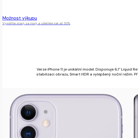
Tento produkt je momentálně nedostupný.
Možnost výkupu
Vyměňte starý za nový a ušetřete tak až 50%
Verze iPhone 11 je unikátní model. Disponuje 6,1" Liquid R
stabilizaci obrazu, Smart HDR a vylepšený noční režim. P