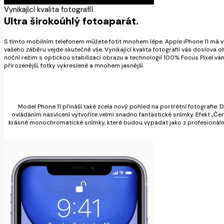
Vynikající kvalita fotografií.
Ultra širokoúhlý fotoaparát.
S tímto mobilním telefonem můžete fotit mnohem lépe. Apple iPhone 11 má v
vašeho záběru vejde skutečně vše. Vynikající kvalita fotografií vás doslova 
noční režim s optickou stabilizací obrazu a technologií 100% Focus Pixel vá
přirozenější, fotky vykreslené a mnohem jasnější.
Model Phone 11 přináší také zcela nový pohled na portrétní fotografi
ovládáním nasvícení vytvoříte velmi snadno fantastické snímky. Efekt „Čern
krásné monochromatické snímky, které budou vypadat jako z profesionálníh