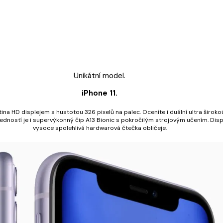
Unikátní model.
iPhone 11.
etina HD displejem s hustotou 326 pixelů na palec. Oceníte i duální ultra široko
ředností je i supervýkonný čip A13 Bionic s pokročilým strojovým učením. Disp
vysoce spolehlivá hardwarová čtečka obličeje.