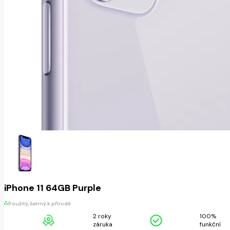
iPhone 11 64GB Purple
Použitý, šetrný k přírodě
2 roky
100%
záruka
funkční