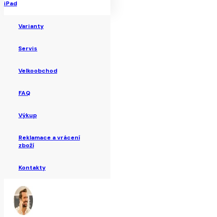
iPad
Varianty
Servis
Velkoobchod
FAQ
Výkup
Reklamace a vrácení
zboží
Kontakty