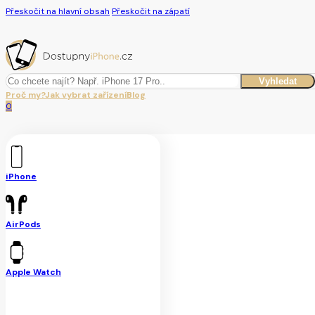
Přeskočit na hlavní obsah
Přeskočit na zápatí
Hledat
Vyhledat
Proč my?
Jak vybrat zařízení
Blog
0
iPhone
AirPods
Apple Watch