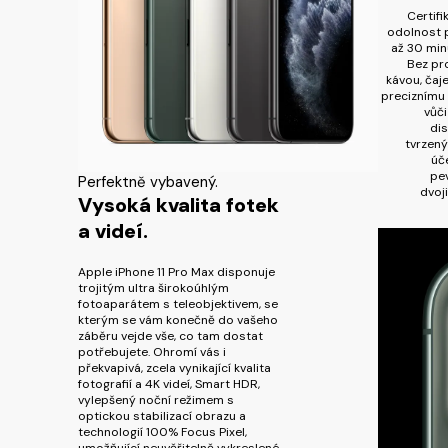
Certifi
odolnost p
až 30 min
Bez pr
kávou, čaj
preciznímu 
vůči
di
tvrzený
úč
pe
Perfektně vybavený.
dvoj
Vysoká kvalita fotek
a videí.
Apple iPhone 11 Pro Max disponuje
trojitým ultra širokoúhlým
fotoaparátem s teleobjektivem, se
kterým se vám konečně do vašeho
záběru vejde vše, co tam dostat
potřebujete. Ohromí vás i
překvapivá, zcela vynikající kvalita
fotografií a 4K videí, Smart HDR,
vylepšený noční režimem s
optickou stabilizací obrazu a
technologií 100% Focus Pixel,
umožňující neuvěřitelně vykreslené