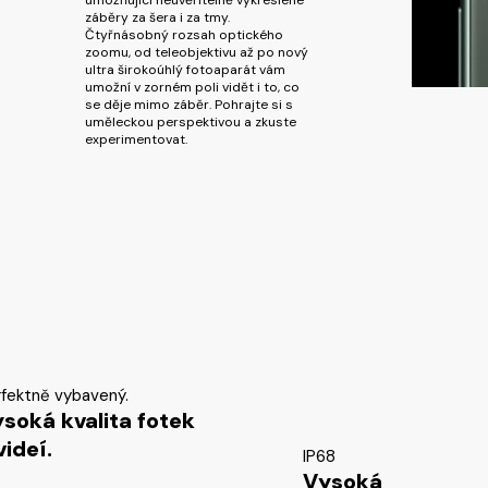
záběry za šera i za tmy.
Čtyřnásobný rozsah optického
zoomu, od teleobjektivu až po nový
ultra širokoúhlý fotoaparát vám
umožní v zorném poli vidět i to, co
se děje mimo záběr. Pohrajte si s
uměleckou perspektivou a zkuste
experimentovat.
rfektně vybavený.
soká kvalita fotek
videí.
IP68
Vysoká