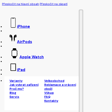
Přeskočit na hlavní obsah
Přeskočit na zápatí
iPhone
AirPods
Apple Watch
iPad
Varianty
Velkoobchod
Jak vybrat zařízení
Reklamace a vrácení
Proč my?
zboží
Blog
Výkup
Servis
FAQ
Kontakty