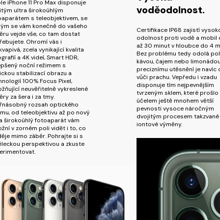
le iPhone 11 Pro Max disponuje
voděodolnost.
jitým ultra širokoúhlým
oaparátem s teleobjektivem, se
rým se vám konečně do vašeho
Certifikace IP68 zajistí vysok
ěru vejde vše, co tam dostat
odolnost proti vodě a mobil
řebujete. Ohromí vás i
až 30 minut v hloubce do 4 m
vapivá, zcela vynikající kvalita
Bez problému tedy odolá poli
ografií a 4K videí, Smart HDR,
kávou, čajem nebo limonádou
epšený noční režimem s
preciznímu utěsnění je navíc
ickou stabilizací obrazu a
vůči prachu. Vepředu i vzadu
hnologií 100% Focus Pixel,
disponuje tím nejpevnějším
žňující neuvěřitelně vykreslené
tvrzeným sklem, které prošlo
ěry za šera i za tmy.
účelem ještě mnohem větší
řnásobný rozsah optického
pevnosti vysoce náročným
mu, od teleobjektivu až po nový
dvojitým procesem takzvané
ra širokoúhlý fotoaparát vám
iontové výměny.
žní v zorném poli vidět i to, co
děje mimo záběr. Pohrajte si s
leckou perspektivou a zkuste
erimentovat.