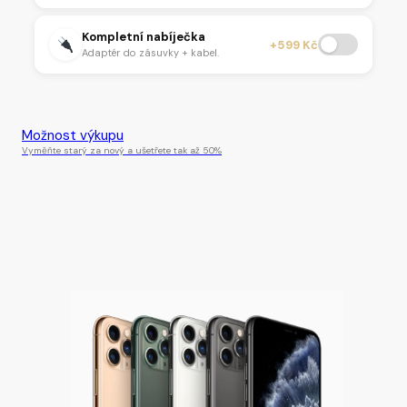
Kompletní nabíječka
+599 Kč
Adaptér do zásuvky + kabel.
Tento produkt je momentálně nedostupný.
Možnost výkupu
Vyměňte starý za nový a ušetřete tak až 50%