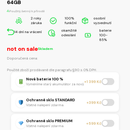
64GB
Použitý, šetrný k přírodě
2 roky
100%
osobní
záruka
funkční
vyzvednutí
okamžité
baterie
14 dní na vrácení
odeslání
100-
85%
not on sale
Skladem
Doporučená cena:
Použité zboží prodávané dle paragrafu §90 s 0% DPH.
Nová baterie 100 %
+1 399 Kč
Vyměníme starý akumulátor za nový.
Ochranné sklo STANDARD
+399 Kč
Včetně nalepení zdarma.
Ochranné sklo PREMIUM
+599 Kč
Včetně nalepení zdarma.