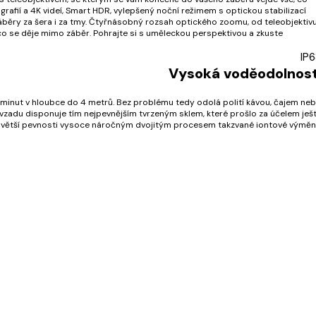
ografií a 4K videí, Smart HDR, vylepšený noční režimem s optickou stabilizací
záběry za šera i za tmy. Čtyřnásobný rozsah optického zoomu, od teleobjektiv
 co se děje mimo záběr. Pohrajte si s uměleckou perspektivou a zkuste
IP
Vysoká voděodolnost
0 minut v hloubce do 4 metrů. Bez problému tedy odolá polití kávou, čajem ne
 vzadu disponuje tím nejpevnějším tvrzeným sklem, které prošlo za účelem ješ
ětší pevnosti vysoce náročným dvojitým procesem takzvané iontové výměn