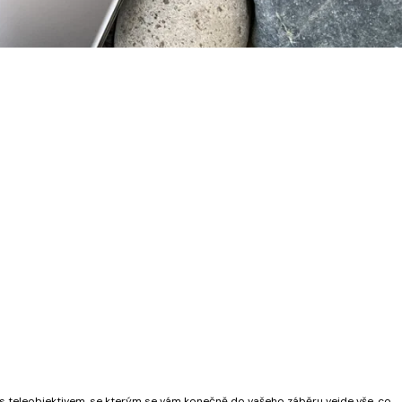
 s teleobjektivem, se kterým se vám konečně do vašeho záběru vejde vše, co