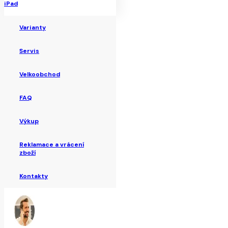
iPad
Varianty
Servis
Velkoobchod
FAQ
Výkup
Reklamace a vrácení
zboží
Kontakty