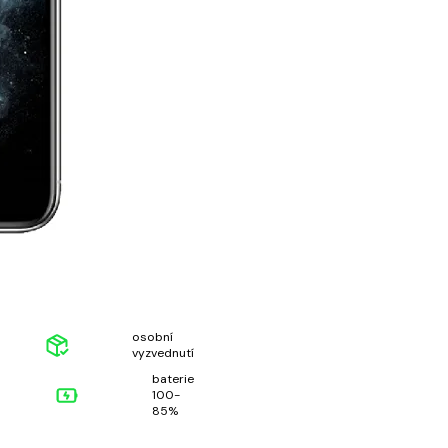
osobní
vyzvednutí
baterie
100-
85%