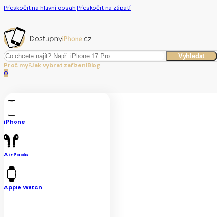
Přeskočit na hlavní obsah
Přeskočit na zápatí
Hledat
Vyhledat
Proč my?
Jak vybrat zařízení
Blog
0
iPhone
AirPods
Apple Watch