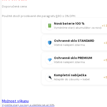
Doporučená cena:
Použité zboží prodávané dle paragrafu §90 s 0% DPH.
Nová baterie 100 %
+1 
Vyměníme starý akumulátor za nový.
Ochranné sklo STANDARD
+
Včetně nalepení zdarma.
Ochranné sklo PREMIUM
+
Včetně nalepení zdarma.
Kompletní nabíječka
+
Adaptér do zásuvky + kabel.
Tento produkt je momentálně nedostupný.
Možnost výkupu
Vyměňte starý za nový a ušetřete tak až 50%