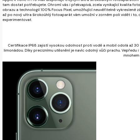
tam dostat potřebujete. Ohromí vás i překvapivá, zcela vynikající kvalita fot
obrazu a technologií 100% Focus Pixel, umožňující neuvěřitelně vykreslené 
až po nový ultra širokoúhlý fotoaparát vám umožní v zorném poli vidět i to,
experimentovat.
Certifikace IP68 zajistí vysokou odolnost proti vodě a mobil odolá až 3
limonádou. Díky preciznímu utěsnění je navíc odolný vůči prachu. Vepředu i
mnohem v