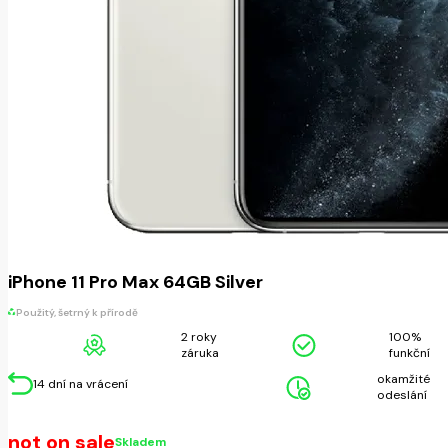
iPhone 11 Pro Max 64GB Silver
Použitý, šetrný k přírodě
2 roky
100%
záruka
funkční
okamžité
14 dní na vrácení
odeslání
not on sale
Skladem