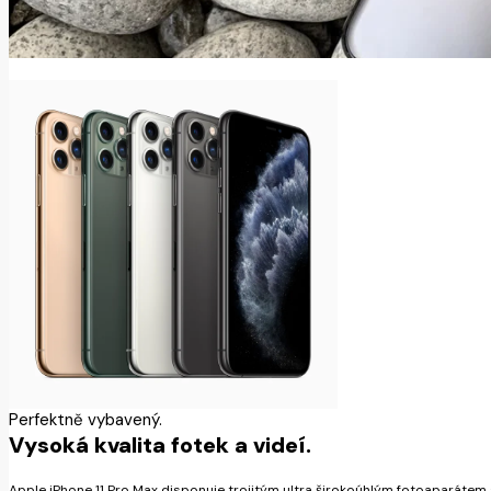
Perfektně vybavený.
Vysoká kvalita fotek a videí.
Apple iPhone 11 Pro Max disponuje trojitým ultra širokoúhlým fotoaparátem