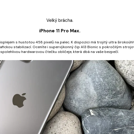
Velký brácha.
iPhone 11 Pro Max.
plejem s hustotou 458 pixelů na palec. K dispozici má trojitý ultra širokoúhlý
fickou stabilizací. Oceníte i supervýkonný čip A13 Bionic s pokročilým strojo
spolehlivou hardwarovou čtečku obličeje, která dbá na vaše bezpečí.