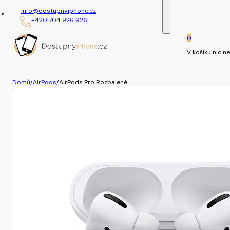
info@dostupnyiphone.cz
+420 704 926 926
0
V košíku nic ne
Domů
/
AirPods
/
AirPods Pro Rozbalené