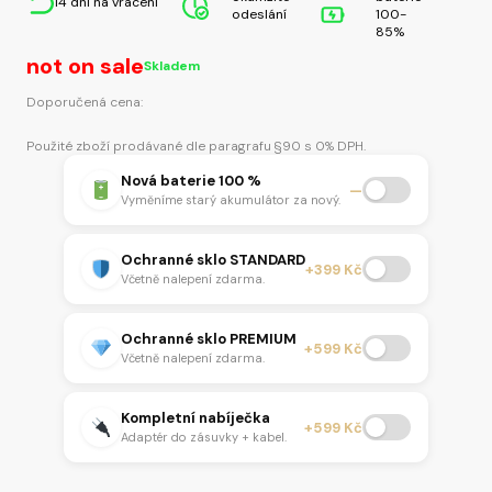
14 dní na vrácení
odeslání
100-
85%
not on sale
Skladem
Doporučená cena:
Použité zboží prodávané dle paragrafu §90 s 0% DPH.
Nová baterie 100 %
—
Vyměníme starý akumulátor za nový.
Ochranné sklo STANDARD
+399 Kč
Včetně nalepení zdarma.
Ochranné sklo PREMIUM
+599 Kč
Včetně nalepení zdarma.
Kompletní nabíječka
+599 Kč
Adaptér do zásuvky + kabel.