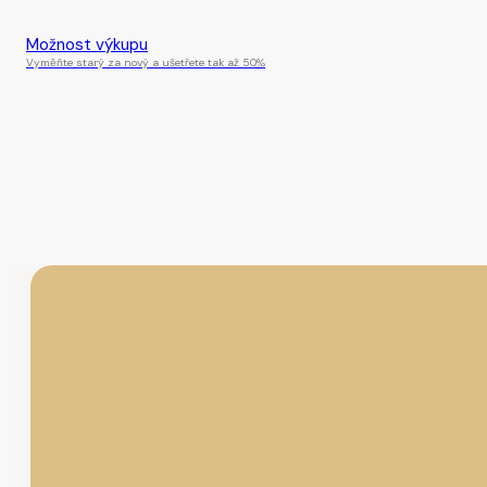
Tento produkt je momentálně nedostupný.
Možnost výkupu
Vyměňte starý za nový a ušetřete tak až 50%