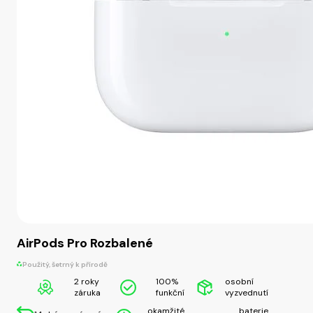
AirPods Pro Rozbalené
Použitý, šetrný k přírodě
2 roky
100%
osobní
záruka
funkční
vyzvednutí
okamžité
baterie