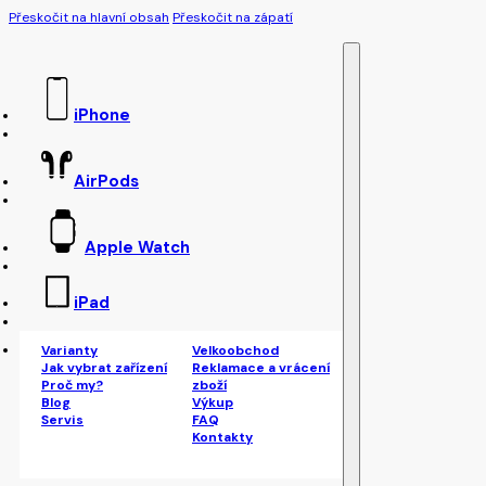
Přeskočit na hlavní obsah
Přeskočit na zápatí
iPhone
AirPods
Apple Watch
iPad
Varianty
Velkoobchod
Jak vybrat zařízení
Reklamace a vrácení
Proč my?
zboží
Blog
Výkup
Servis
FAQ
Kontakty