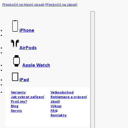
Přeskočit na hlavní obsah
Přeskočit na zápatí
iPhone
AirPods
Apple Watch
iPad
Varianty
Velkoobchod
Jak vybrat zařízení
Reklamace a vrácení
Proč my?
zboží
Blog
Výkup
Servis
FAQ
Kontakty