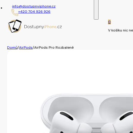
info@dostupnyiphone.cz
+420 704 926 926
0
V košíku nic ne
Domů
/
AirPods
/
AirPods Pro Rozbalené