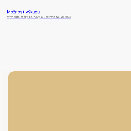
Tento produkt je momentálně nedostupný.
Možnost výkupu
Vyměňte starý za nový a ušetřete tak až 50%