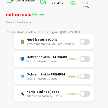
14 dní na vrácení
odeslání
100-
85%
not on sale
Skladem
Doporučená cena:
Použité zboží prodávané dle paragrafu §90 s 0% DPH.
Nová baterie 100 %
—
Vyměníme starý akumulátor za nový.
Ochranné sklo STANDARD
+399 Kč
Včetně nalepení zdarma.
Ochranné sklo PREMIUM
+599 Kč
Včetně nalepení zdarma.
Kompletní nabíječka
+599 Kč
Adaptér do zásuvky + kabel.