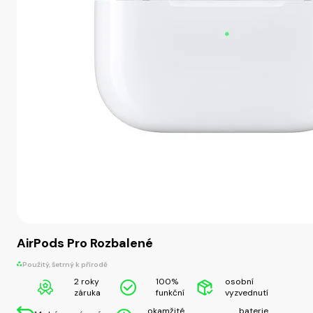
AirPods Pro Rozbalené
Použitý, šetrný k přírodě
2 roky
100%
osobní
záruka
funkční
vyzvednutí
okamžité
baterie