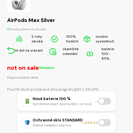
AirPods Max Silver
Použitý, šetrný k přírodě
2 roky
100%
osobní
záruka
funkční
vyzvednutí
okamžité
baterie
14 dní na vrácení
odeslání
100-
85%
not on sale
Skladem
Doporučená cena:
Použité zboží prodávané dle paragrafu §90 s 0% DPH.
Nová baterie 100 %
—
Vyměníme starý akumulátor za nový.
Ochranné sklo STANDARD
+399 Kč
Včetně nalepení zdarma.