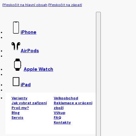
Přeskočit na hlavní obsah
Přeskočit na zápatí
iPhone
AirPods
Apple Watch
iPad
Varianty
Velkoobchod
Jak vybrat zařízení
Reklamace a vrácení
Proč my?
zboží
Blog
Výkup
Servis
FAQ
Kontakty