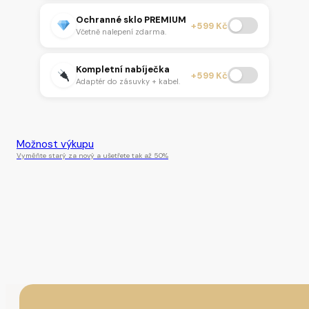
Ochranné sklo PREMIUM
+599 Kč
Včetně nalepení zdarma.
Kompletní nabíječka
+599 Kč
Adaptér do zásuvky + kabel.
Tento produkt je momentálně nedostupný.
Možnost výkupu
Vyměňte starý za nový a ušetřete tak až 50%