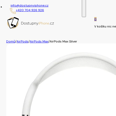
info@dostupnyiphone.cz
+420 704 926 926
0
V košíku nic ne
Domů
/
AirPods
/
AirPods Max
/
AirPods Max Silver