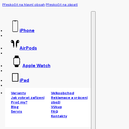
Přeskočit na hlavní obsah
Přeskočit na zápatí
iPhone
AirPods
Apple Watch
iPad
Varianty
Velkoobchod
Jak vybrat zařízení
Reklamace a vrácení
Proč my?
zboží
Blog
Výkup
Servis
FAQ
Kontakty